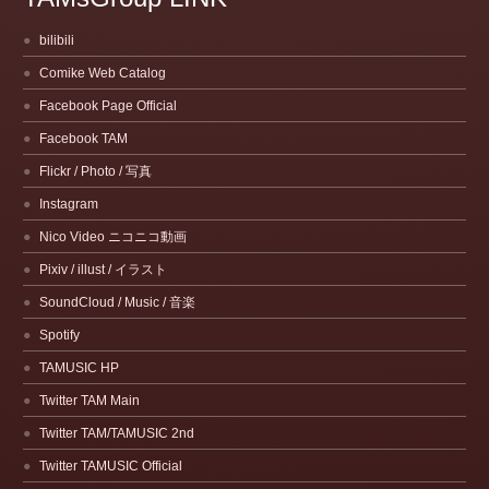
bilibili
Comike Web Catalog
Facebook Page Official
Facebook TAM
Flickr / Photo / 写真
Instagram
Nico Video ニコニコ動画
Pixiv / illust / イラスト
SoundCloud / Music / 音楽
Spotify
TAMUSIC HP
Twitter TAM Main
Twitter TAM/TAMUSIC 2nd
Twitter TAMUSIC Official