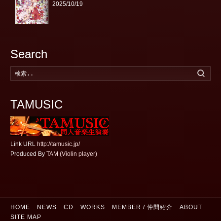
2025/10/19
Search
検
索
す
る
TAMUSIC
Link URL
http://tamusic.jp/
Produced By
TAM (Violin player)
HOME
NEWS
CD
WORKS
MEMBER / 仲間紹介
ABOUT
SITE MAP