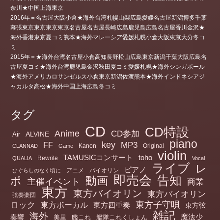
奈川★中国上海東京
2016年＝名古屋大阪小倉★海外台湾札幌山梨広島愛媛名古屋新潟博多千葉
幕張東京東京東京東京名古屋名古屋長崎広島鹿児島広島名古屋香川金沢★
海外香港東京夏コミ熊本★海外マレーシア愛媛札幌小倉大阪東京大分冬コ
ミ
2015年＝★海外台湾名古屋小倉高知長野松山広島東京新潟千葉大阪広島名
古屋夏コミ★海外台湾鹿児島金沢秋田夏コミ愛媛札幌★海外シンガポール
★海外アメリカロサンゼルス小倉東京新潟佐渡熊本★海外インドネシアジ
ャカルタ高松★海外中国上海広島冬コミ
タグ
CD
CD特設
Anime
CD参加
ALVINE
Air
piano
key
MP3
FF
Kanon
Original
CLANNAD
Game
violin
TAMUSICコンサート
toho
Rewrite
QUALIA
Vocal
ライブ
レ
ピアノ
アニメ
バイオリン
ひぐらしのなく頃に
即売会
告知
動画
ポ
主催イベント
商業
東方
東方バイオリン
東方バイオリン
弦奏楽団
ロック
東方子守唄
東方ボーカル
東方四重奏
東方弦
雑記
海外
魔法少
奏響
美里
艦これ
艦隊これくしょん