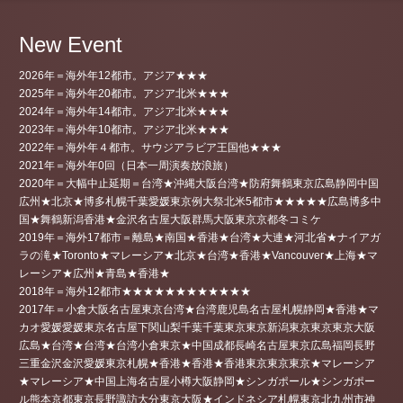
New Event
2026年＝海外年12都市。アジア★★★
2025年＝海外年20都市。アジア北米★★★
2024年＝海外年14都市。アジア北米★★★
2023年＝海外年10都市。アジア北米★★★
2022年＝海外年４都市。サウジアラビア王国他★★★
2021年＝海外年0回（日本一周演奏放浪旅）
2020年＝大幅中止延期＝台湾★沖縄大阪台湾★防府舞鶴東京広島静岡中国
広州★北京★博多札幌千葉愛媛東京例大祭北米5都市★★★★★広島博多中
国★舞鶴新潟香港★金沢名古屋大阪群馬大阪東京京都冬コミケ
2019年＝海外17都市＝離島★南国★香港★台湾★大連★河北省★ナイアガ
ラの滝★Toronto★マレーシア★北京★台湾★香港★Vancouver★上海★マ
レーシア★広州★青島★香港★
2018年＝海外12都市★★★★★★★★★★★★
2017年＝小倉大阪名古屋東京台湾★台湾鹿児島名古屋札幌静岡★香港★マ
カオ愛媛愛媛東京名古屋下関山梨千葉千葉東京東京新潟東京東京東京大阪
広島★台湾★台湾★台湾小倉東京★中国成都長崎名古屋東京広島福岡長野
三重金沢金沢愛媛東京札幌★香港★香港★香港東京東京東京★マレーシア
★マレーシア★中国上海名古屋小樽大阪静岡★シンガポール★シンガポー
ル熊本京都東京長野諏訪大分東京大阪★インドネシア札幌東京北九州市神