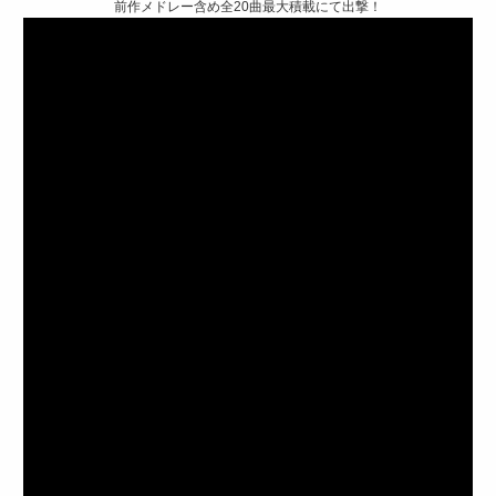
前作メドレー含め全20曲最大積載にて出撃！