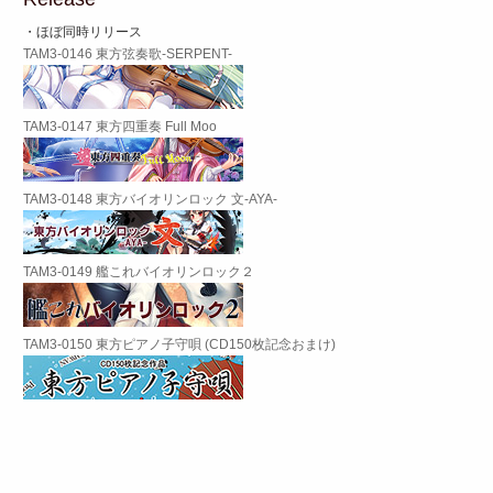
・ほぼ同時リリース
TAM3-0146 東方弦奏歌-SERPENT-
TAM3-0147 東方四重奏 Full Moo
TAM3-0148 東方バイオリンロック 文-AYA-
TAM3-0149 艦これバイオリンロック２
TAM3-0150 東方ピアノ子守唄 (CD150枚記念おまけ)