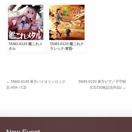
TAM3-0125 艦これメ
TAM3-0120 艦これク
タル
ラシック-黄昏-
←
TAM3-0148 東方バイオリンロック
TAM3-0150 東方ピアノ子守唄
文-AYA- / CD
(CD150枚記念作品)
→