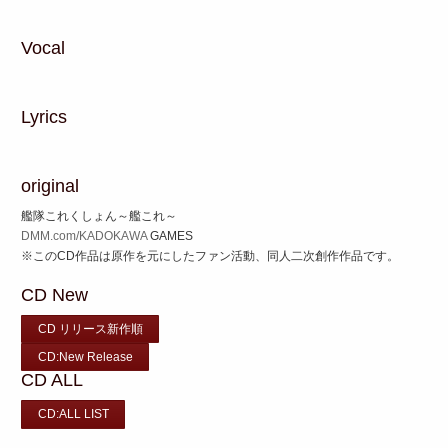
Vocal
Lyrics
original
艦隊これくしょん～艦これ～
DMM.com/KADOKAWA
GAMES
※このCD作品は原作を元にしたファン活動、同人二次創作作品です。
CD New
CD リリース新作順
CD:New Release
CD ALL
CD:ALL LIST