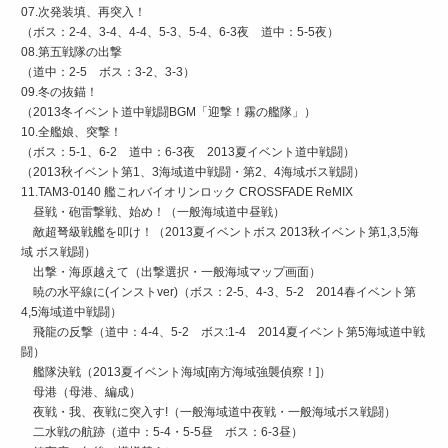
07.次発装填、再突入！
（ボス：2-4、3-4、4-4、5-3、5-4、6-3夜 道中：5-5夜）
08.第五戦隊の出撃
（道中：2-5 ボス：3-2、3-3）
09.冬の抜錨！
（2013冬イベント道中戦闘BGM「迎撃！霧の艦隊」）
10.全艦娘、突撃！
（ボス：5-1、6-2 道中：6-3夜 2013夏イベント道中戦闘）
（2013秋イベント第1、3海域道中戦闘・第2、4海域ボス戦闘）
11.TAM3-0140 艦これバイオリンロック CROSSFADE ReMIX
昼戦・砲雷撃戦、始め！（一般海域道中昼戦）
敵超弩級戦艦を叩け！（2013夏イベントボス 2013秋イベント第1,3,5海
域 ボス戦闘）
出撃・海原越えて（出撃選択・一般海域マップ画面）
暁の水平線に(インストver)（ボス：2-5、4-3、5-2 2014春イベント第
4,5海域道中戦闘）
飛龍の反撃（道中：4-4、5-2 ボス:1-4 2014夏イベント第5海域道中戦
闘）
艦隊決戦（2013夏イベント海域[南方海域強襲偵察！]）
母港（母港、編成）
夜戦・我、夜戦に突入す!（一般海域道中夜戦・一般海域ボス戦闘）
二水戦の航跡（道中：5-4・5-5昼 ボス：6-3昼）