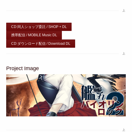
上
CD:同人ショップ委託 / SHOP + DL
携帯配信 / MOBILE Music DL
CD:ダウンロード配信 / Download DL
上
Project Image
上