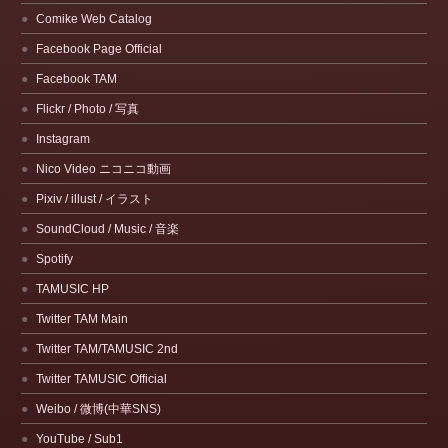
Comike Web Catalog
Facebook Page Official
Facebook TAM
Flickr / Photo / 写真
Instagram
Nico Video ニコニコ動画
Pixiv / illust / イラスト
SoundCloud / Music / 音楽
Spotify
TAMUSIC HP
Twitter TAM Main
Twitter TAM/TAMUSIC 2nd
Twitter TAMUSIC Official
Weibo / 微博(中華SNS)
YouTube / Sub1