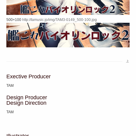
500×100
http://tamusic.jp/img/TAM3-0149_500-100.jpg
上
Exective Producer
TAM
Design Producer
Design Direction
TAM
Illustrator