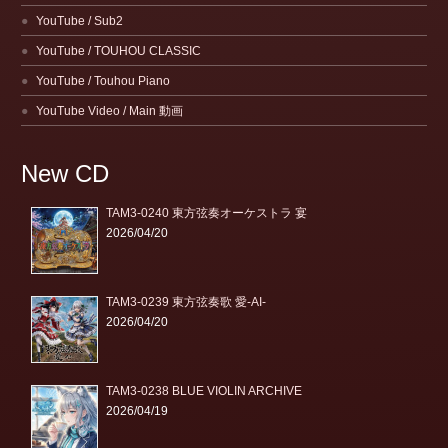
YouTube / Sub2
YouTube / TOUHOU CLASSIC
YouTube / Touhou Piano
YouTube Video / Main 動画
New CD
TAM3-0240 東方弦奏オーケストラ 宴
2026/04/20
TAM3-0239 東方弦奏歌 愛-AI-
2026/04/20
TAM3-0238 BLUE VIOLIN ARCHIVE
2026/04/19