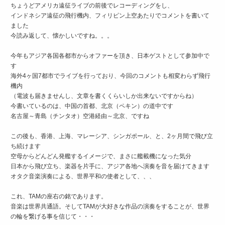
ちょうどアメリカ遠征ライブの前後でレコーディングをし、
インドネシア遠征の飛行機内、フィリピン上空あたりでコメントを書いて
ました
今読み返して、懐かしいですね。。。
今年もアジア各国各都市からオファーを頂き、日本ゲストとして参加中で
す
海外4ヶ国7都市でライブを行っており、今回のコメントも相変わらず飛行
機内
（電波も届きませんし、文章を書くくらいしか出来ないですからね）
今書いているのは、中国の首都、北京（ペキン）の道中です
名古屋～青島（チンタオ）空港経由～北京、ですね
この後も、香港、上海、マレーシア、シンガポール、と、2ヶ月間で飛び立
ち続けます
空母からどんどん発艦するイメージで、まさに艦載機になった気分
日本から飛び立ち、楽器を片手に、アジア各地へ演奏を音を届けてきます
オタク音楽演奏による、世界平和の使者として、、、
これ、TAMの座右の銘であります。
音楽は世界共通語。そしてTAMが大好きな作品の演奏をすることが、世界
の輪を繋げる事を信じて・・・