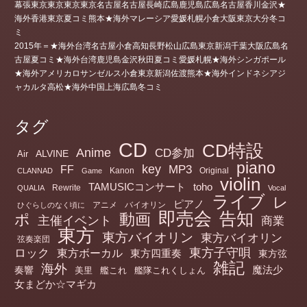
幕張東京東京東京東京名古屋名古屋長崎広島鹿児島広島名古屋香川金沢★
海外香港東京夏コミ熊本★海外マレーシア愛媛札幌小倉大阪東京大分冬コ
ミ
2015年＝★海外台湾名古屋小倉高知長野松山広島東京新潟千葉大阪広島名
古屋夏コミ★海外台湾鹿児島金沢秋田夏コミ愛媛札幌★海外シンガポール
★海外アメリカロサンゼルス小倉東京新潟佐渡熊本★海外インドネシアジ
ャカルタ高松★海外中国上海広島冬コミ
タグ
CD
CD特設
Anime
CD参加
ALVINE
Air
piano
key
MP3
FF
Kanon
Original
CLANNAD
Game
violin
TAMUSICコンサート
toho
Rewrite
QUALIA
Vocal
ライブ
レ
ピアノ
アニメ
バイオリン
ひぐらしのなく頃に
即売会
告知
動画
ポ
主催イベント
商業
東方
東方バイオリン
東方バイオリン
弦奏楽団
ロック
東方子守唄
東方ボーカル
東方四重奏
東方弦
雑記
海外
魔法少
奏響
美里
艦これ
艦隊これくしょん
女まどか☆マギカ