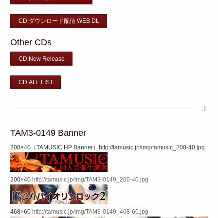
CD:ダウンロード配信 WEB DL
Other CDs
CD:New Release
CD:ALL LIST
上
TAM3-0149 Banner
200×40（TAMUSIC HP Banner）http://tamusic.jp/img/tamusic_200-40.jpg
200×40
http://tamusic.jp/img/TAM3-0149_200-40.jpg
468×60
http://tamusic.jp/img/TAM3-0149_468-60.jpg