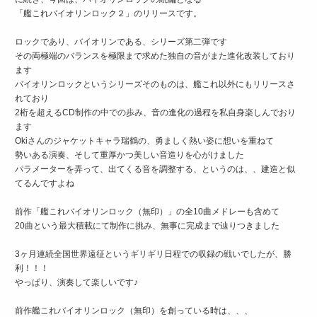
「艦これバイオリンロック２」のリリースです。
ロックであり、バイオリンである、シリーズ第二弾です
その両極端のバランスを極限まで求めた独自の音がまた進化改装しており
ます
バイオリンロックというシリーズそのものは、艦これ以外にもリリースさ
れており
2桁を超えるCD制作の中での歩み、音の進化の過程を私自身楽しんでおり
ます
Okiさんのジャケットキャラ瑞鶴の、勇ましく熱い姿に想いを重ねて
勢いある演奏、そして重厚かつ美しい音造りを心がけました
パラメーターを弄って、出てくる音を調整する、というのは、、建造と似
てるんですよね
前作「艦これバイオリンロック（無印）」の全10曲メドレーも含めて
20曲という最大積載にて制作に挑み、無事に完成まで辿りつきました
3ヶ月連続全国世界遠征というギリギリ日程での収録の戦いでしたが、勝
利！！！
やっぱり、演奏して楽しいです♪
前作艦これバイオリンロック（無印）を創っている時は、、、