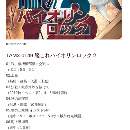
Illustrator:Oki
TAM3-0149 艦これバイオリンロック２
01.我、敵機動部隊ト交戦ス
（ボス：5-5、6-1）
02.工廠
（補給・改装・入渠・工廠）
03.決戦！鉄底海峡を抜けて
（2013秋イベント第2、4、5海域戦闘）
04.秋の鎮守府
（母港・編成 家具限定）
05.華の二水戦(インストver)
（道中：5-1 ボス：3-5 5-3ボス以外終点戦闘）
06.海上護衛戦
（道中：1-5昼）