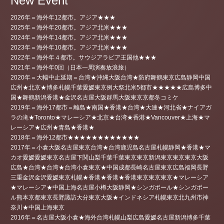
New Event
2026年＝海外年12都市。アジア★★★
2025年＝海外年20都市。アジア北米★★★
2024年＝海外年14都市。アジア北米★★★
2023年＝海外年10都市。アジア北米★★★
2022年＝海外年４都市。サウジアラビア王国他★★★
2021年＝海外年0回（日本一周演奏放浪旅）
2020年＝大幅中止延期＝台湾★沖縄大阪台湾★防府舞鶴東京広島静岡中国
広州★北京★博多札幌千葉愛媛東京例大祭北米5都市★★★★★広島博多中
国★舞鶴新潟香港★金沢名古屋大阪群馬大阪東京京都冬コミケ
2019年＝海外17都市＝離島★南国★香港★台湾★大連★河北省★ナイアガ
ラの滝★Toronto★マレーシア★北京★台湾★香港★Vancouver★上海★マ
レーシア★広州★青島★香港★
2018年＝海外12都市★★★★★★★★★★★★
2017年＝小倉大阪名古屋東京台湾★台湾鹿児島名古屋札幌静岡★香港★マ
カオ愛媛愛媛東京名古屋下関山梨千葉千葉東京東京新潟東京東京東京大阪
広島★台湾★台湾★台湾小倉東京★中国成都長崎名古屋東京広島福岡長野
三重金沢金沢愛媛東京札幌★香港★香港★香港東京東京東京★マレーシア
★マレーシア★中国上海名古屋小樽大阪静岡★シンガポール★シンガポー
ル熊本京都東京長野諏訪大分東京大阪★インドネシア札幌東京北九州市神
奈川★中国上海東京
2016年＝名古屋大阪小倉★海外台湾札幌山梨広島愛媛名古屋新潟博多千葉