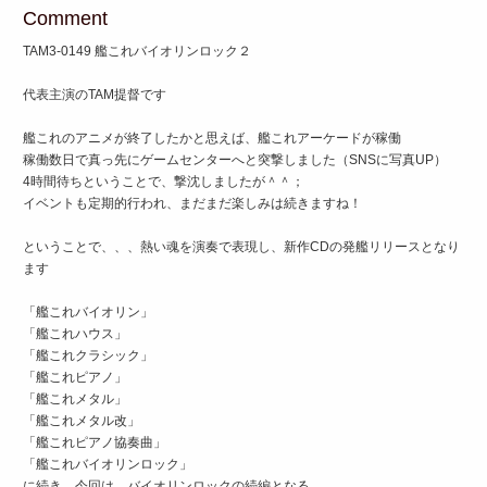
Comment
TAM3-0149 艦これバイオリンロック２
代表主演のTAM提督です
艦これのアニメが終了したかと思えば、艦これアーケードが稼働
稼働数日で真っ先にゲームセンターへと突撃しました（SNSに写真UP）
4時間待ちということで、撃沈しましたが＾＾；
イベントも定期的行われ、まだまだ楽しみは続きますね！
ということで、、、熱い魂を演奏で表現し、新作CDの発艦リリースとなり
ます
「艦これバイオリン」
「艦これハウス」
「艦これクラシック」
「艦これピアノ」
「艦これメタル」
「艦これメタル改」
「艦これピアノ協奏曲」
「艦これバイオリンロック」
に続き、今回は、バイオリンロックの続編となる