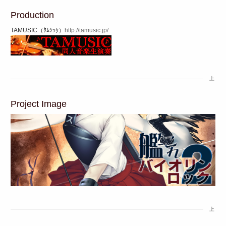
Production
TAMUSIC（ﾀﾑｼｯｸ）
http://tamusic.jp/
上
Project Image
上