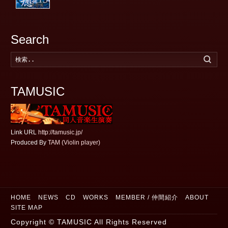
Search
検
索
す
る
TAMUSIC
Link URL
http://tamusic.jp/
Produced By
TAM (Violin player)
HOME
NEWS
CD
WORKS
MEMBER / 仲間紹介
ABOUT
SITE MAP
Copyright © TAMUSIC All Rights Reserved