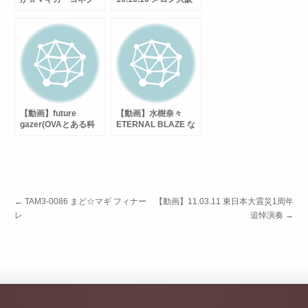
ト」ピアノ癒し演
店ライブ with 美里
奏:TAM
【動画】future
【動画】水樹奈々
gazer(OVAとある科
ETERNAL BLAZE な
学の超電磁砲
のはA’s OP
OP)/fripSide
←
TAM3-0086 まど☆マギ フィナー
【動画】11.03.11 東日本大震災1周年
レ
追悼演奏
→