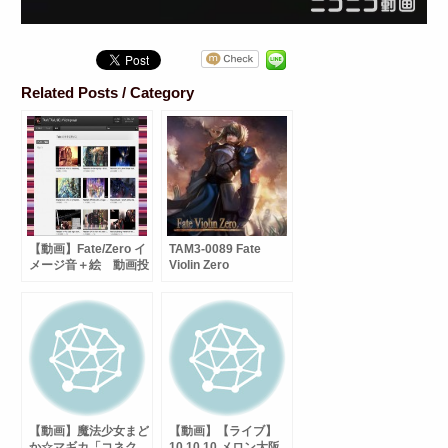
Related Posts / Category
【動画】Fate/Zero イ
TAM3-0089 Fate
メージ音＋絵 動画投
Violin Zero
稿
【動画】魔法少女まど
【動画】【ライブ】
か☆マギカ「コネク
10.10.10 メロン大阪