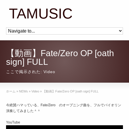
TAMUSIC
【動画】Fate/Zero OP [oath
sign] FULL
ここで掲示された:
Video
ホーム
»
NEWs
»
Video
»
【動画】Fate/Zero OP [oath sign] FULL
今絶賛ハマっている、Fate/Zero のオープニング曲を、フルでバイオリン
演奏してみました＾＾
YouTube