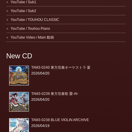
YouTube / Sub1
YouTube / Sub2
YouTube / TOUHOU CLASSIC
YouTube / Touhou Piano
YouTube Video / Main 動画
New CD
TAM3-0240 東方弦奏オーケストラ 宴
2026/04/20
TAM3-0239 東方弦奏歌 愛-AI-
2026/04/20
TAM3-0238 BLUE VIOLIN ARCHIVE
2026/04/19