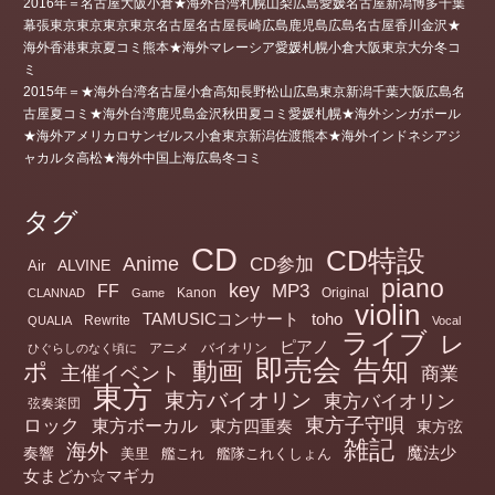
2016年＝名古屋大阪小倉★海外台湾札幌山梨広島愛媛名古屋新潟博多千葉
幕張東京東京東京東京名古屋名古屋長崎広島鹿児島広島名古屋香川金沢★
海外香港東京夏コミ熊本★海外マレーシア愛媛札幌小倉大阪東京大分冬コ
ミ
2015年＝★海外台湾名古屋小倉高知長野松山広島東京新潟千葉大阪広島名
古屋夏コミ★海外台湾鹿児島金沢秋田夏コミ愛媛札幌★海外シンガポール
★海外アメリカロサンゼルス小倉東京新潟佐渡熊本★海外インドネシアジ
ャカルタ高松★海外中国上海広島冬コミ
タグ
CD
CD特設
Anime
CD参加
ALVINE
Air
piano
key
MP3
FF
Kanon
Original
CLANNAD
Game
violin
TAMUSICコンサート
toho
Rewrite
QUALIA
Vocal
ライブ
レ
ピアノ
アニメ
バイオリン
ひぐらしのなく頃に
即売会
告知
動画
ポ
主催イベント
商業
東方
東方バイオリン
東方バイオリン
弦奏楽団
ロック
東方子守唄
東方ボーカル
東方四重奏
東方弦
雑記
海外
魔法少
奏響
美里
艦これ
艦隊これくしょん
女まどか☆マギカ