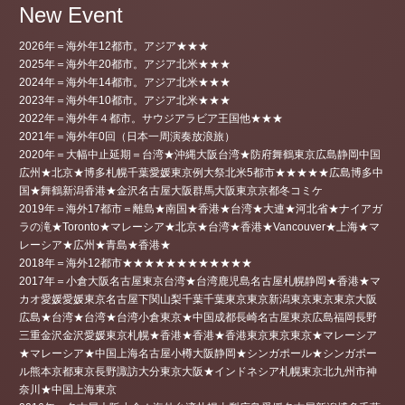
New Event
2026年＝海外年12都市。アジア★★★
2025年＝海外年20都市。アジア北米★★★
2024年＝海外年14都市。アジア北米★★★
2023年＝海外年10都市。アジア北米★★★
2022年＝海外年４都市。サウジアラビア王国他★★★
2021年＝海外年0回（日本一周演奏放浪旅）
2020年＝大幅中止延期＝台湾★沖縄大阪台湾★防府舞鶴東京広島静岡中国
広州★北京★博多札幌千葉愛媛東京例大祭北米5都市★★★★★広島博多中
国★舞鶴新潟香港★金沢名古屋大阪群馬大阪東京京都冬コミケ
2019年＝海外17都市＝離島★南国★香港★台湾★大連★河北省★ナイアガ
ラの滝★Toronto★マレーシア★北京★台湾★香港★Vancouver★上海★マ
レーシア★広州★青島★香港★
2018年＝海外12都市★★★★★★★★★★★★
2017年＝小倉大阪名古屋東京台湾★台湾鹿児島名古屋札幌静岡★香港★マ
カオ愛媛愛媛東京名古屋下関山梨千葉千葉東京東京新潟東京東京東京大阪
広島★台湾★台湾★台湾小倉東京★中国成都長崎名古屋東京広島福岡長野
三重金沢金沢愛媛東京札幌★香港★香港★香港東京東京東京★マレーシア
★マレーシア★中国上海名古屋小樽大阪静岡★シンガポール★シンガポー
ル熊本京都東京長野諏訪大分東京大阪★インドネシア札幌東京北九州市神
奈川★中国上海東京