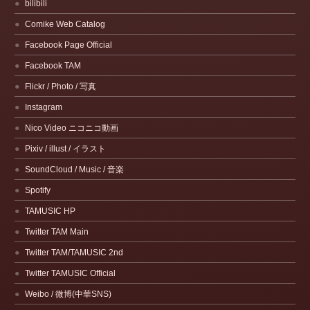
bilibili
Comike Web Catalog
Facebook Page Official
Facebook TAM
Flickr / Photo / 写真
Instagram
Nico Video ニコニコ動画
Pixiv / illust / イラスト
SoundCloud / Music / 音楽
Spotify
TAMUSIC HP
Twitter TAM Main
Twitter TAM/TAMUSIC 2nd
Twitter TAMUSIC Official
Weibo / 微博(中華SNS)