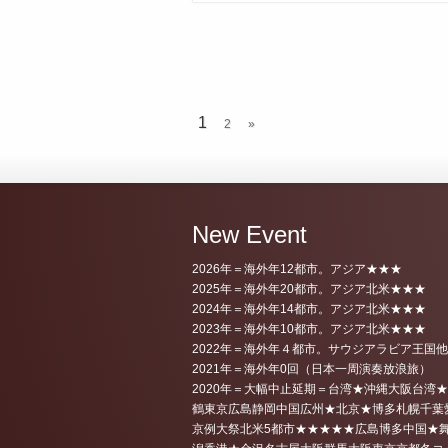
1
2
»
New Event
2026年＝海外年12都市。アジア★★★
2025年＝海外年20都市。アジア北米★★★
2024年＝海外年14都市。アジア北米★★★
2023年＝海外年10都市。アジア北米★★★
2022年＝海外年４都市。サウジアラビア王国
2021年＝海外年0回（日本一周演奏放浪旅）
2020年＝大幅中止延期＝台湾★沖縄大阪台湾
鶴東京広島静岡中国広州★北京★博多札幌千葉
京例大祭北米5都市★★★★★広島博多中国★