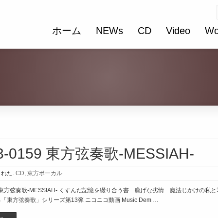
ホーム
NEWs
CD
Video
Wo
3-0159 東方弦奏歌-MESSIAH-
れた:
CD
,
東方ボーカル
159 東方弦奏歌-MESSIAH- くすんだ記憶を綴り合う書 朧げな劣情 魔法じかけ
東方弦奏歌」シリーズ第13弾 ニコニコ動画 Music Dem …