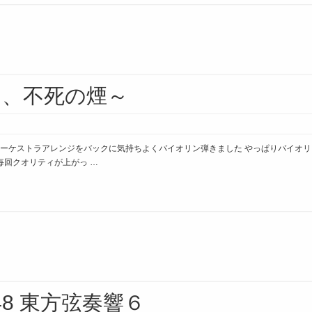
け、不死の煙～
ーケストラアレンジをバックに気持ちよくバイオリン弾きました やっぱりバイオリ
毎回クオリティが上がっ …
048 東方弦奏響６