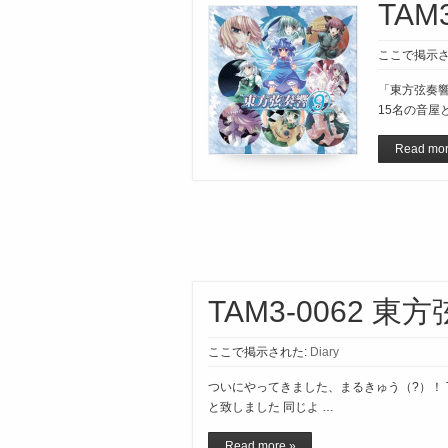
TAM
ここで掲示さ
「東方弦奏
15名の音屋と
Read mor
TAM3-0062 東
ここで掲示された:
Diary
ついにやってきました、まるきゅう（?）！ TA
と致しました 同じよ …
Read more »