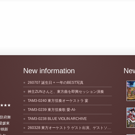
New information
Ne
260707 誕生日 + 一年のBEST写真
神主ZUNさんと、東方曲を即興セッション演奏
TAM3-0240 東方弦奏オーケストラ 宴
他★★★
TAM3-0239 東方弦奏歌 愛-AI-
★防府舞
TAM3-0238 BLUE VIOLIN ARCHIVE
愛媛東
260328 東方オーケストラ ゲスト出演、ゲストソリスト
舞鶴新