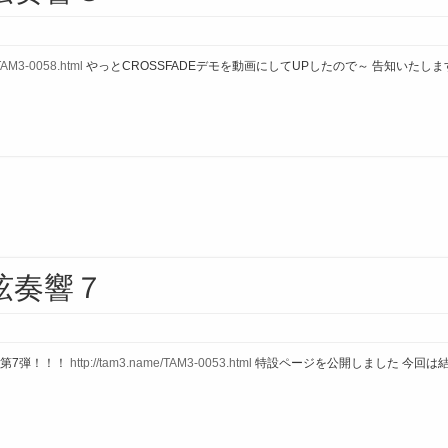
/TAM3-0058.html
やっとCROSSFADEデモを動画にしてUPしたので～ 告知いたし
方弦奏響７
第7弾！！！
http://tam3.name/TAM3-0053.html
特設ページを公開しました 今回は