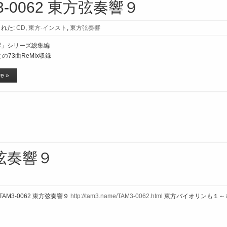
3-0062 東方弦奏響９
れた:
CD
,
東方-インスト
,
東方弦奏響
響」シリーズ総集編
の73曲ReMix収録
e »
方弦奏響９
M3-0062 東方弦奏響９
http://tam3.name/TAM3-0062.html
東方バイオリンも１～