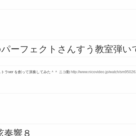
のパーフェクトさんすう教室弾い
トラver を創って演奏してみた＾＾ ニコ動
http://www.nicovideo.jp/watch/sm9502
方弦奏響８