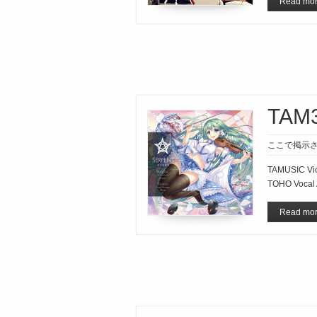
Read mor
TAM
ここで掲示さ
TAMUSIC Vio
TOHO Vocal 
Read mor