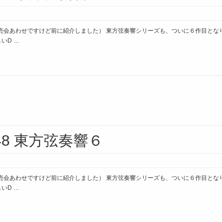
 は、初即売会あわせですけど前に紹介しました） 東方弦奏響シリーズも、ついに６作目と
いD …
048 東方弦奏響６
 は、初即売会あわせですけど前に紹介しました） 東方弦奏響シリーズも、ついに６作目と
いD …