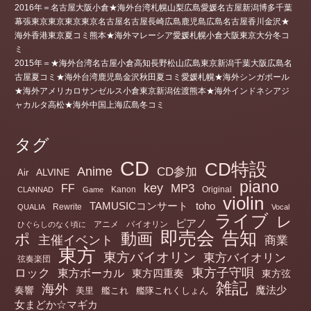
2016年＝名古屋大阪小倉★海外台湾札幌山梨広島愛媛名古屋新潟博多千葉
幕張東京東京東京東京名古屋名古屋長崎広島鹿児島広島名古屋香川金沢★
海外香港東京夏コミ熊本★海外マレーシア愛媛札幌小倉大阪東京大分冬コ
ミ
2015年＝★海外台湾名古屋小倉高知長野松山広島東京新潟千葉大阪広島名
古屋夏コミ★海外台湾鹿児島金沢秋田夏コミ愛媛札幌★海外シンガポール
★海外アメリカロサンゼルス小倉東京新潟佐渡熊本★海外インドネシアジ
ャカルタ高松★海外中国上海広島冬コミ
タグ
CD
CD特設
Anime
CD参加
ALVINE
Air
piano
key
MP3
FF
Kanon
Original
CLANNAD
Game
violin
TAMUSICコンサート
toho
Rewrite
QUALIA
Vocal
ライブ
レ
ピアノ
アニメ
バイオリン
ひぐらしのなく頃に
即売会
告知
動画
ポ
主催イベント
商業
東方
東方バイオリン
東方バイオリン
弦奏楽団
ロック
東方子守唄
東方ボーカル
東方四重奏
東方弦
雑記
海外
魔法少
奏響
美里
艦これ
艦隊これくしょん
女まどか☆マギカ