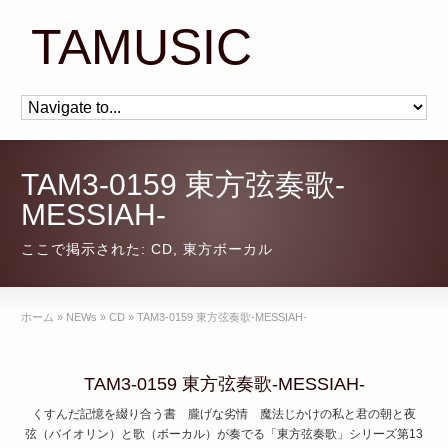
TAMUSIC
TAM3-0159 東方弦奏歌-
MESSIAH-
ここで掲示された:
CD
,
東方ボーカル
ホーム
»
NEWs
»
CD
»
TAM3-0159 東方弦奏歌-MESSIAH-
TAM3-0159 東方弦奏歌-MESSIAH-
くすんだ記憶を綴り合う書 朧げな劣情 魔法じかけの私と君の朝と夜
弦（バイオリン）と歌（ボーカル）が奏でる「東方弦奏歌」シリーズ第13