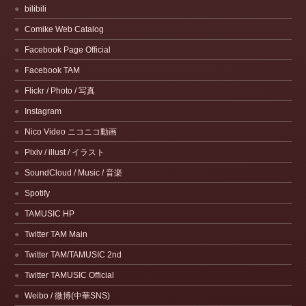
bilibili
Comike Web Catalog
Facebook Page Official
Facebook TAM
Flickr / Photo / 写真
Instagram
Nico Video ニコニコ動画
Pixiv / illust / イラスト
SoundCloud / Music / 音楽
Spotify
TAMUSIC HP
Twitter TAM Main
Twitter TAM/TAMUSIC 2nd
Twitter TAMUSIC Official
Weibo / 微博(中華SNS)