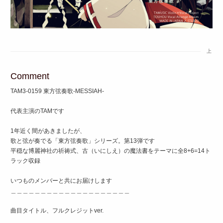
上
Comment
TAM3-0159 東方弦奏歌-MESSIAH-
代表主演のTAMです
1年近く間があきましたが、
歌と弦が奏でる「東方弦奏歌」シリーズ。第13弾です
平穏な博麗神社の祈祷式、古（いにしえ）の魔法書をテーマに全8+6=14ト
ラック収録
いつものメンバーと共にお届けします
＿＿＿＿＿＿＿＿＿＿＿＿＿＿＿＿＿＿＿＿
曲目タイトル、フルクレジットver.