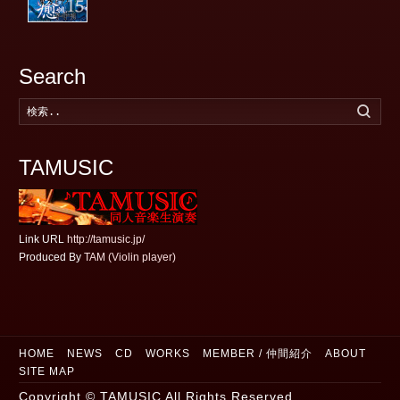
Search
検
索
す
る
TAMUSIC
Link URL
http://tamusic.jp/
Produced By
TAM (Violin player)
HOME
NEWS
CD
WORKS
MEMBER / 仲間紹介
ABOUT
SITE MAP
Copyright © TAMUSIC All Rights Reserved