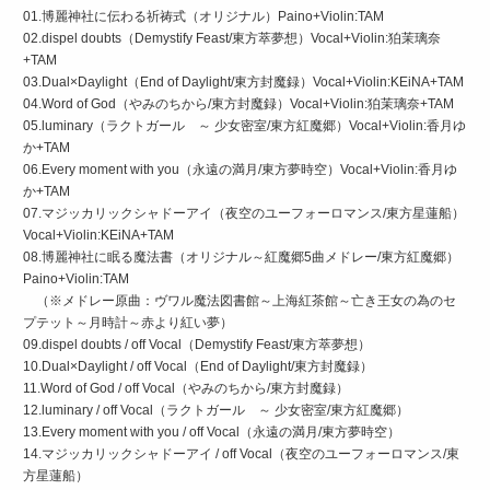
01.博麗神社に伝わる祈祷式（オリジナル）Paino+Violin:TAM
02.dispel doubts（Demystify Feast/東方萃夢想）Vocal+Violin:狛茉璃奈
+TAM
03.Dual×Daylight（End of Daylight/東方封魔録）Vocal+Violin:KEiNA+TAM
04.Word of God（やみのちから/東方封魔録）Vocal+Violin:狛茉璃奈+TAM
05.luminary（ラクトガール ～ 少女密室/東方紅魔郷）Vocal+Violin:香月ゆ
か+TAM
06.Every moment with you（永遠の満月/東方夢時空）Vocal+Violin:香月ゆ
か+TAM
07.マジッカリックシャドーアイ（夜空のユーフォーロマンス/東方星蓮船）
Vocal+Violin:KEiNA+TAM
08.博麗神社に眠る魔法書（オリジナル～紅魔郷5曲メドレー/東方紅魔郷）
Paino+Violin:TAM
（※メドレー原曲：ヴワル魔法図書館～上海紅茶館～亡き王女の為のセ
プテット～月時計～赤より紅い夢）
09.dispel doubts / off Vocal（Demystify Feast/東方萃夢想）
10.Dual×Daylight / off Vocal（End of Daylight/東方封魔録）
11.Word of God / off Vocal（やみのちから/東方封魔録）
12.luminary / off Vocal（ラクトガール ～ 少女密室/東方紅魔郷）
13.Every moment with you / off Vocal（永遠の満月/東方夢時空）
14.マジッカリックシャドーアイ / off Vocal（夜空のユーフォーロマンス/東
方星蓮船）