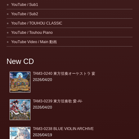
YouTube / Sub1
YouTube / Sub2
YouTube / TOUHOU CLASSIC
YouTube / Touhou Piano
YouTube Video / Main 動画
New CD
TAM3-0240 東方弦奏オーケストラ 宴
2026/04/20
TAM3-0239 東方弦奏歌 愛-AI-
2026/04/20
TAM3-0238 BLUE VIOLIN ARCHIVE
2026/04/19