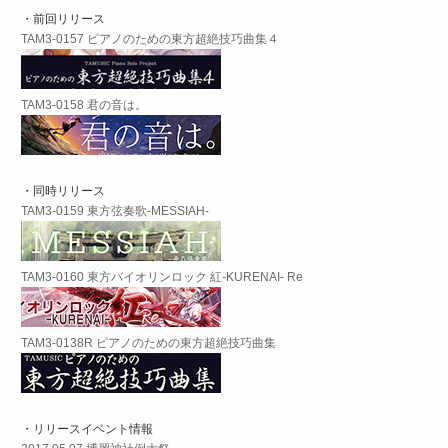
・前回リリース
TAM3-0157 ピアノのための東方超絶技巧曲集４
TAM3-0158 君の音は。
・同時リリース
TAM3-0159 東方弦奏歌-MESSIAH-
TAM3-0160 東方バイオリンロック 紅-KURENAI- Re
TAM3-0138R ピアノのための東方超絶技巧曲集
・リリースイベント情報