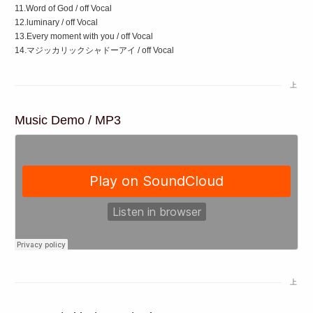
11.Word of God / off Vocal
12.luminary / off Vocal
13.Every moment with you / off Vocal
14.マジッカリックシャドーアイ / off Vocal
上
Music Demo / MP3
上