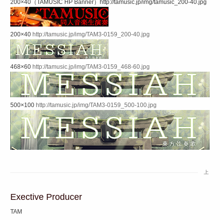
200×40（TAMUSIC HP Banner）http://tamusic.jp/img/tamusic_200-40.jpg
200×40
http://tamusic.jp/img/TAM3-0159_200-40.jpg
468×60
http://tamusic.jp/img/TAM3-0159_468-60.jpg
500×100
http://tamusic.jp/img/TAM3-0159_500-100.jpg
上
Exective Producer
TAM