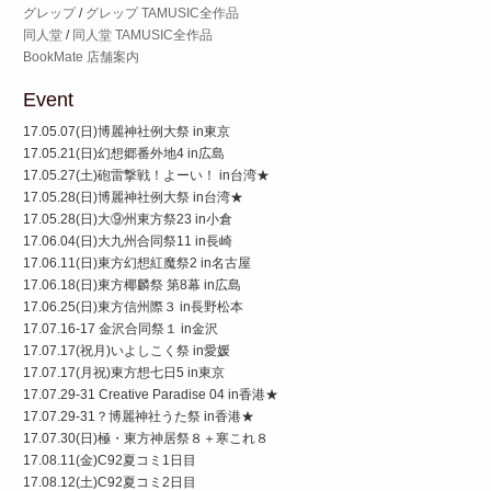
グレップ
/
グレップ TAMUSIC全作品
同人堂
/
同人堂 TAMUSIC全作品
BookMate 店舗案内
Event
17.05.07(日)博麗神社例大祭 in東京
17.05.21(日)幻想郷番外地4 in広島
17.05.27(土)砲雷撃戦！よーい！ in台湾★
17.05.28(日)博麗神社例大祭 in台湾★
17.05.28(日)大⑨州東方祭23 in小倉
17.06.04(日)大九州合同祭11 in長崎
17.06.11(日)東方幻想紅魔祭2 in名古屋
17.06.18(日)東方椰麟祭 第8幕 in広島
17.06.25(日)東方信州際３ in長野松本
17.07.16-17 金沢合同祭１ in金沢
17.07.17(祝月)いよしこく祭 in愛媛
17.07.17(月祝)東方想七日5 in東京
17.07.29-31 Creative Paradise 04 in香港★
17.07.29-31？博麗神社うた祭 in香港★
17.07.30(日)極・東方神居祭８＋寒これ８
17.08.11(金)C92夏コミ1日目
17.08.12(土)C92夏コミ2日目