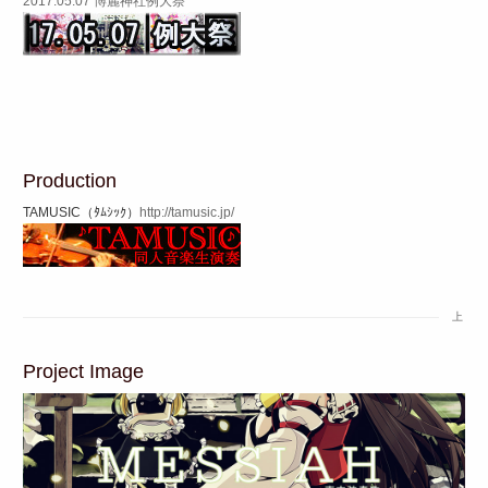
2017.05.07 博麗神社例大祭
Production
TAMUSIC（ﾀﾑｼｯｸ）
http://tamusic.jp/
上
Project Image