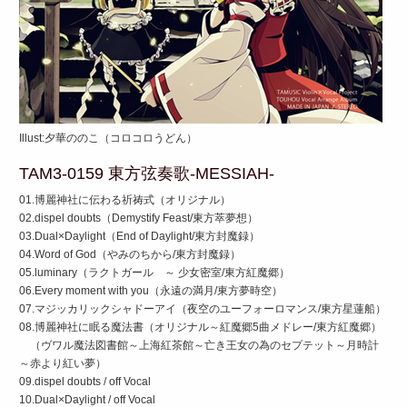
Illust:夕華ののこ（コロコロうどん）
TAM3-0159 東方弦奏歌-MESSIAH-
01.博麗神社に伝わる祈祷式（オリジナル）
02.dispel doubts（Demystify Feast/東方萃夢想）
03.Dual×Daylight（End of Daylight/東方封魔録）
04.Word of God（やみのちから/東方封魔録）
05.luminary（ラクトガール ～ 少女密室/東方紅魔郷）
06.Every moment with you（永遠の満月/東方夢時空）
07.マジッカリックシャドーアイ（夜空のユーフォーロマンス/東方星蓮船）
08.博麗神社に眠る魔法書（オリジナル～紅魔郷5曲メドレー/東方紅魔郷）
（ヴワル魔法図書館～上海紅茶館～亡き王女の為のセプテット～月時計
～赤より紅い夢）
09.dispel doubts / off Vocal
10.Dual×Daylight / off Vocal