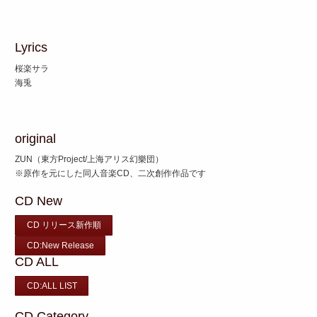
Lyrics
桜楽サラ
海兎
original
ZUN（東方Project/上海アリス幻樂団）
※原作を元にした同人音楽CD、二次創作作品です
CD New
CD リリース新作順
CD:New Release
CD ALL
CD:ALL LIST
CD Category