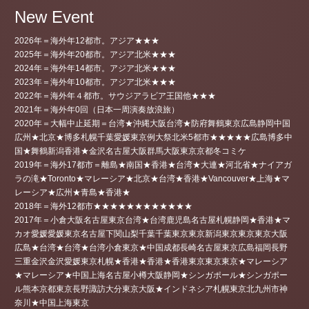
New Event
2026年＝海外年12都市。アジア★★★
2025年＝海外年20都市。アジア北米★★★
2024年＝海外年14都市。アジア北米★★★
2023年＝海外年10都市。アジア北米★★★
2022年＝海外年４都市。サウジアラビア王国他★★★
2021年＝海外年0回（日本一周演奏放浪旅）
2020年＝大幅中止延期＝台湾★沖縄大阪台湾★防府舞鶴東京広島静岡中国
広州★北京★博多札幌千葉愛媛東京例大祭北米5都市★★★★★広島博多中
国★舞鶴新潟香港★金沢名古屋大阪群馬大阪東京京都冬コミケ
2019年＝海外17都市＝離島★南国★香港★台湾★大連★河北省★ナイアガ
ラの滝★Toronto★マレーシア★北京★台湾★香港★Vancouver★上海★マ
レーシア★広州★青島★香港★
2018年＝海外12都市★★★★★★★★★★★★
2017年＝小倉大阪名古屋東京台湾★台湾鹿児島名古屋札幌静岡★香港★マ
カオ愛媛愛媛東京名古屋下関山梨千葉千葉東京東京新潟東京東京東京大阪
広島★台湾★台湾★台湾小倉東京★中国成都長崎名古屋東京広島福岡長野
三重金沢金沢愛媛東京札幌★香港★香港★香港東京東京東京★マレーシア
★マレーシア★中国上海名古屋小樽大阪静岡★シンガポール★シンガポー
ル熊本京都東京長野諏訪大分東京大阪★インドネシア札幌東京北九州市神
奈川★中国上海東京