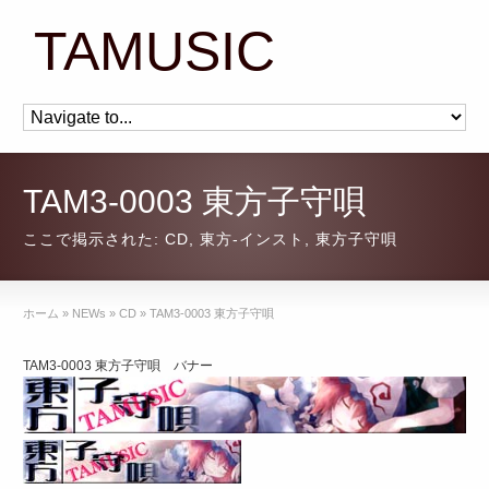
TAMUSIC
TAM3-0003 東方子守唄
ここで掲示された:
CD
,
東方-インスト
,
東方子守唄
ホーム
»
NEWs
»
CD
»
TAM3-0003 東方子守唄
TAM3-0003 東方子守唄 バナー