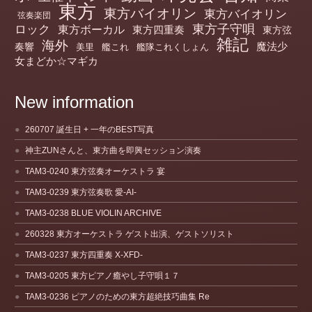
東方
東方バイオリン
東方バイオリン
弦奏楽団
ロック
東方子守唄
東方ボーカル
東方四重奏
東方弦
雑記
海外
魔法少
奏響
美里
艦これ
艦隊これくしょん
女まどか☆マギカ
New information
260707 誕生日 + 一年のBEST写真
神主ZUNさんと、東方曲を即興セッション演奏
TAM3-0240 東方弦奏オーケストラ 宴
TAM3-0239 東方弦奏歌 愛-AI-
TAM3-0238 BLUE VIOLIN ARCHIVE
260328 東方オーケストラ ゲスト出演、ゲストソリスト
TAM3-0237 東方四重奏 X-XFD-
TAM3-0205 東方ピアノ癒やし子守唄１７
TAM3-0236 ピアノのための東方超絶技巧曲集 Re