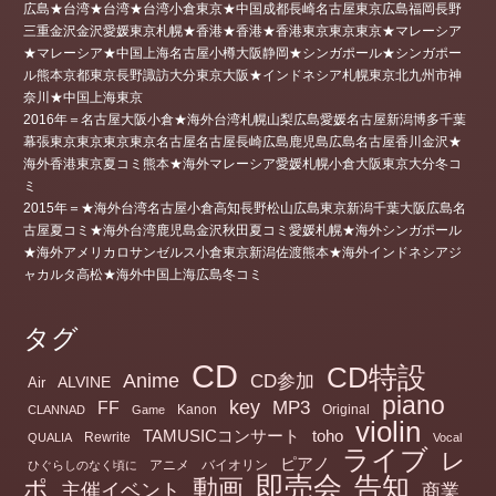
広島★台湾★台湾★台湾小倉東京★中国成都長崎名古屋東京広島福岡長野
三重金沢金沢愛媛東京札幌★香港★香港★香港東京東京東京★マレーシア
★マレーシア★中国上海名古屋小樽大阪静岡★シンガポール★シンガポー
ル熊本京都東京長野諏訪大分東京大阪★インドネシア札幌東京北九州市神
奈川★中国上海東京
2016年＝名古屋大阪小倉★海外台湾札幌山梨広島愛媛名古屋新潟博多千葉
幕張東京東京東京東京名古屋名古屋長崎広島鹿児島広島名古屋香川金沢★
海外香港東京夏コミ熊本★海外マレーシア愛媛札幌小倉大阪東京大分冬コ
ミ
2015年＝★海外台湾名古屋小倉高知長野松山広島東京新潟千葉大阪広島名
古屋夏コミ★海外台湾鹿児島金沢秋田夏コミ愛媛札幌★海外シンガポール
★海外アメリカロサンゼルス小倉東京新潟佐渡熊本★海外インドネシアジ
ャカルタ高松★海外中国上海広島冬コミ
タグ
CD
CD特設
Anime
CD参加
ALVINE
Air
piano
key
MP3
FF
Kanon
Original
CLANNAD
Game
violin
TAMUSICコンサート
toho
Rewrite
QUALIA
Vocal
ライブ
レ
ピアノ
アニメ
バイオリン
ひぐらしのなく頃に
即売会
告知
動画
ポ
主催イベント
商業