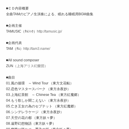
■ＣＤ内容概要
全曲TAMのピアノ生演奏による、眠れる睡眠用BGM曲集
■企画主催
TAMUSIC（ﾀﾑｼｯｸ）
http://tamusic.jp/
■企画代表
TAM（ﾀﾑ）
http://tam3.name/
■All sound composer
ZUN
（上海アリス幻樂団）
■曲目
01.風の循環 ～ Wind Tour （東方文花帖）
02.恋色マスタースパーク （東方永夜抄）
03.上海紅茶館 ～ Chinese Tea （東方紅魔郷）
04.もう歌しか聞こえない （東方永夜抄）
05.亡き王女の為のセプテット （東方紅魔郷）
06.シンデレラケージ （東方永夜抄）
07.天空の花の都 （東方妖々夢）
08.遠野幻想物語（東方妖々夢）