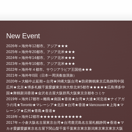
New Event
2026年＝海外年12都市。アジア★★★
2025年＝海外年20都市。アジア北米★★★
2024年＝海外年14都市。アジア北米★★★
2023年＝海外年10都市。アジア北米★★★
2022年＝海外年４都市。サウジアラビア王国他★★★
2021年＝海外年0回（日本一周演奏放浪旅）
2020年＝大幅中止延期＝台湾★沖縄大阪台湾★防府舞鶴東京広島静岡中国
広州★北京★博多札幌千葉愛媛東京例大祭北米5都市★★★★★広島博多中
国★舞鶴新潟香港★金沢名古屋大阪群馬大阪東京京都冬コミケ
2019年＝海外17都市＝離島★南国★香港★台湾★大連★河北省★ナイアガ
ラの滝★Toronto★マレーシア★北京★台湾★香港★Vancouver★上海★マ
レーシア★広州★青島★香港★
2018年＝海外12都市★★★★★★★★★★★★
2017年＝小倉大阪名古屋東京台湾★台湾鹿児島名古屋札幌静岡★香港★マ
カオ愛媛愛媛東京名古屋下関山梨千葉千葉東京東京新潟東京東京東京大阪