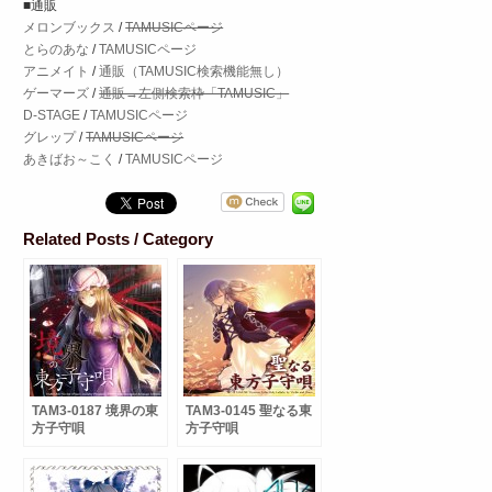
■通販
メロンブックス
/
TAMUSICページ
とらのあな
/
TAMUSICページ
アニメイト
/
通販（TAMUSIC検索機能無し）
ゲーマーズ
/
通販→左側検索枠「TAMUSIC」
D-STAGE
/
TAMUSICページ
グレップ
/
TAMUSICページ
あきばお～こく
/
TAMUSICページ
Related Posts / Category
TAM3-0187 境界の東
TAM3-0145 聖なる東
方子守唄
方子守唄