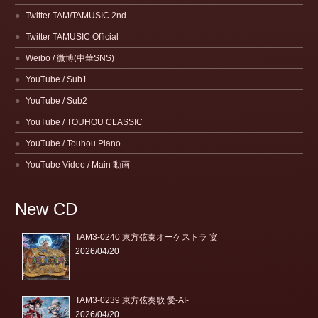
Twitter TAM/TAMUSIC 2nd
Twitter TAMUSIC Official
Weibo / 微博(中華SNS)
YouTube / Sub1
YouTube / Sub2
YouTube / TOUHOU CLASSIC
YouTube / Touhou Piano
YouTube Video / Main 動画
New CD
TAM3-0240 東方弦奏オーケストラ 宴
2026/04/20
TAM3-0239 東方弦奏歌 愛-AI-
2026/04/20