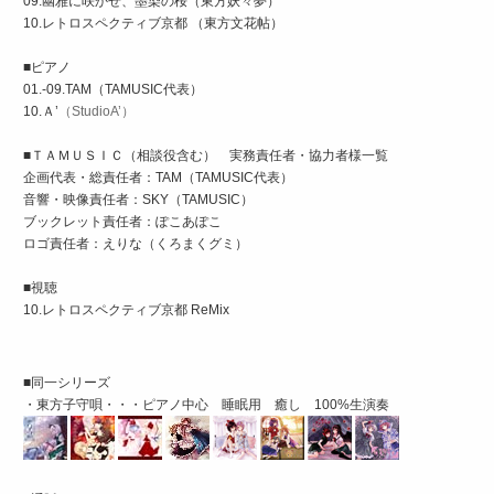
09.幽雅に咲かせ、墨染の桜（東方妖々夢）
10.レトロスペクティブ京都 （東方文花帖）
■ピアノ
01.-09.TAM（TAMUSIC代表）
10.Ａ’
（StudioA’）
■ＴＡＭＵＳＩＣ（相談役含む） 実務責任者・協力者様一覧
企画代表・総責任者：TAM（TAMUSIC代表）
音響・映像責任者：SKY（TAMUSIC）
ブックレット責任者：ぽこあぽこ
ロゴ責任者：えりな（くろまくグミ）
■視聴
10.レトロスペクティブ京都 ReMix
■同一シリーズ
・東方子守唄・・・ピアノ中心 睡眠用 癒し 100%生演奏