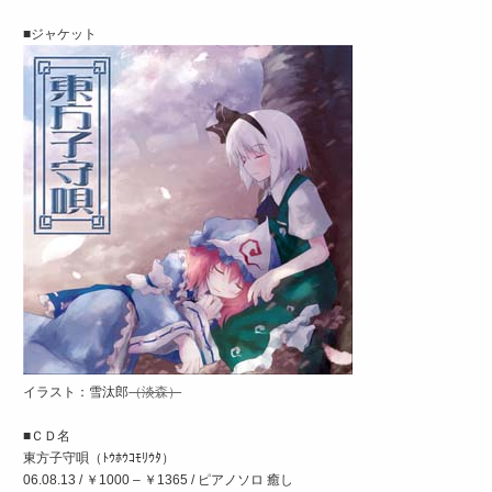
■ジャケット
イラスト：雪汰郎
（淡森）
■ＣＤ名
東方子守唄（ﾄｳﾎｳｺﾓﾘｳﾀ）
06.08.13 / ￥1000 – ￥1365 / ピアノソロ 癒し