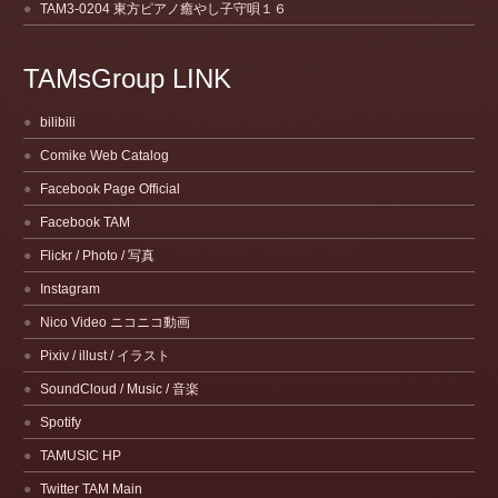
TAM3-0204 東方ピアノ癒やし子守唄１６
TAMsGroup LINK
bilibili
Comike Web Catalog
Facebook Page Official
Facebook TAM
Flickr / Photo / 写真
Instagram
Nico Video ニコニコ動画
Pixiv / illust / イラスト
SoundCloud / Music / 音楽
Spotify
TAMUSIC HP
Twitter TAM Main