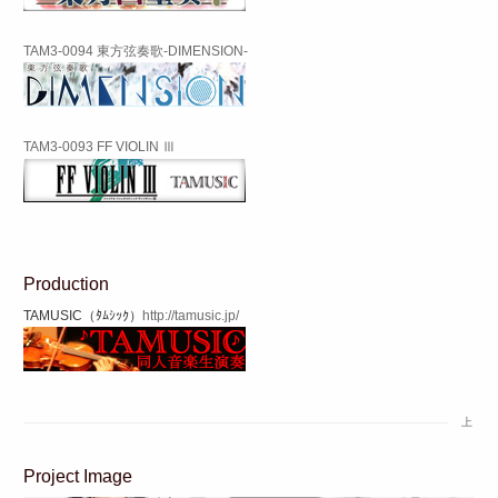
TAM3-0094 東方弦奏歌-DIMENSION-
TAM3-0093 FF VIOLIN Ⅲ
Production
TAMUSIC（ﾀﾑｼｯｸ）
http://tamusic.jp/
上
Project Image