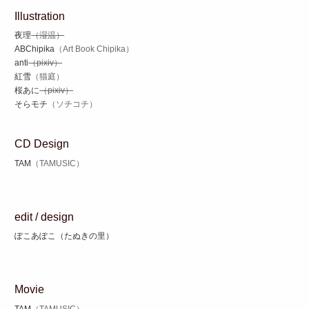
Illustration
夜理
（湿温）
ABChipika
（Art Book Chipika）
anti
（pixiv）
紅雪
（猫庭）
桜あに
（pixiv）
そらモチ
（ソチコチ）
CD Design
TAM
（TAMUSIC）
edit / design
ぽこあぽこ（たぬきの里）
Movie