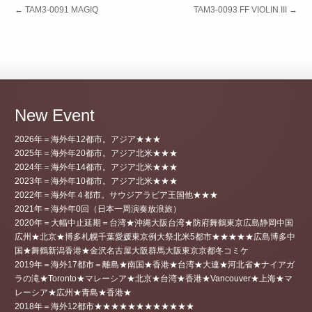
←
TAM3-0091 MAGIQ
TAM3-0093 FF VIOLIN III
→
New Event
2026年＝海外年12都市。アジア★★★
2025年＝海外年20都市。アジア北米★★★
2024年＝海外年14都市。アジア北米★★★
2023年＝海外年10都市。アジア北米★★★
2022年＝海外年４都市。サウジアラビア王国他★★★
2021年＝海外年0回（日本一周演奏放浪旅）
2020年＝大幅中止延期＝台湾★沖縄大阪台湾★防府舞鶴東京広島静岡中国
広州★北京★博多札幌千葉愛媛東京例大祭北米5都市★★★★★広島博多中
国★舞鶴新潟香港★金沢名古屋大阪群馬大阪東京京都冬コミケ
2019年＝海外17都市＝離島★南国★香港★台湾★大連★河北省★ナイアガ
ラの滝★Toronto★マレーシア★北京★台湾★香港★Vancouver★上海★マ
レーシア★広州★青島★香港★
2018年＝海外12都市★★★★★★★★★★★★