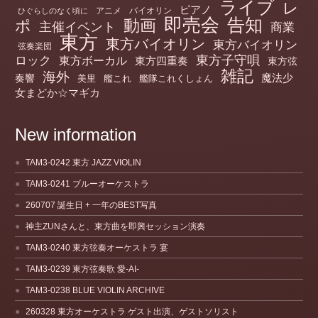
ライブ
レ
ピアノ
アニメ
バイオリン
ひぐらしのなく頃に
即売会
告知
動画
ポ
主催イベント
商業
東方
東方バイオリン
東方バイオリン
弦奏楽団
ロック
東方子守唄
東方ボーカル
東方四重奏
東方弦
雑記
海外
魔法少
奏響
美里
艦これ
艦隊これくしょん
女まどか☆マギカ
New information
TAM3-0242 東方 JAZZ VIOLIN
TAM3-0241 ブルーオーケストラ
260707 誕生日 + 一年のBEST写真
神主ZUNさんと、東方曲を即興セッション演奏
TAM3-0240 東方弦奏オーケストラ 宴
TAM3-0239 東方弦奏歌 愛-AI-
TAM3-0238 BLUE VIOLIN ARCHIVE
260328 東方オーケストラ ゲスト出演、ゲストソリスト