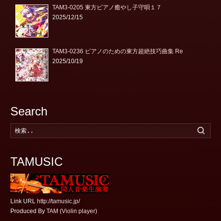
TAM3-0205 東方ピアノ癒やし子守唄１７
2025/12/15
TAM3-0236 ピアノのための東方超絶技巧曲集 Re
2025/10/19
Search
検
索
す
る
TAMUSIC
Link URL
http://tamusic.jp/
Produced By
TAM (Violin player)