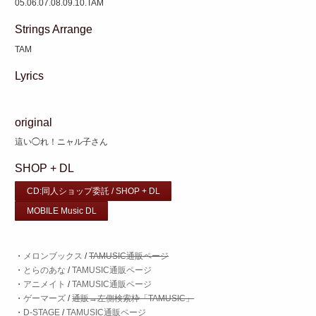
05.06.07.08.09.10.TAM
Strings Arrange
TAM
Lyrics
original
這い◯れ！ニャル子さん
SHOP + DL
CD:同人ショップ委託 / SHOP + DL
MOBILE Music DL
・
メロンブックス
/
TAMUSIC通販ページ
・
とらのあな
/
TAMUSIC通販ページ
・
アニメイト
/
TAMUSIC通販ページ
・
ゲーマーズ
/
通販→左側検索枠「TAMUSIC」
・
D-STAGE
/
TAMUSIC通販ページ