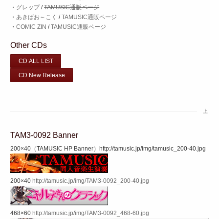
・
グレップ
/
TAMUSIC通販ページ
・
あきばお～こく
/
TAMUSIC通販ページ
・
COMIC ZIN
/
TAMUSIC通販ページ
Other CDs
CD:ALL LIST
CD:New Release
上
TAM3-0092 Banner
200×40（TAMUSIC HP Banner）http://tamusic.jp/img/tamusic_200-40.jpg
200×40
http://tamusic.jp/img/TAM3-0092_200-40.jpg
468×60
http://tamusic.jp/img/TAM3-0092_468-60.jpg