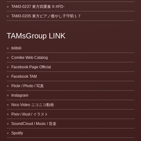
TAM3-0237 東方四重奏 X-XFD-
TAM3-0205 東方ピアノ癒やし子守唄１７
TAMsGroup LINK
bilibili
Comike Web Catalog
Facebook Page Official
Facebook TAM
Flickr / Photo / 写真
Instagram
Nico Video ニコニコ動画
Pixiv / illust / イラスト
SoundCloud / Music / 音楽
Spotify