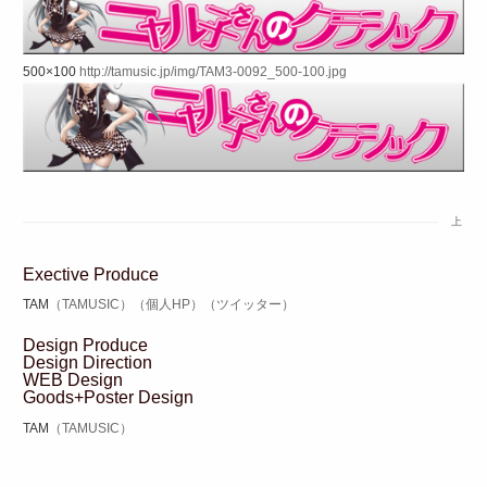
500×100
http://tamusic.jp/img/TAM3-0092_500-100.jpg
上
Exective Produce
TAM
（TAMUSIC）
（個人HP）
（ツイッター）
Design Produce
Design Direction
WEB Design
Goods+Poster Design
TAM
（TAMUSIC）