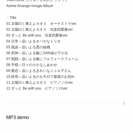
TAM3-0092 ニャル子さんのクラシック
Anime Arrange+image Album
・Title
01.太陽曰く燃えよカオス オーケストラver.
02.太陽曰く燃えよカオス 弦楽四重奏ver.
03.ずっと Be with you 弦楽四重奏ver.
04.日常～這いよるオバカなトリオ
05.陰謀～這いよる悪の組織
06.邪神～這いよる敵にSAN値が下がる
07.戦闘～這いよる敵にフルフォースフォーム
08.平穏～日々の小さなしあわせ
09.愛恋～這いよるきれいなニャル子さん
10.終焉～這いよるのも今日で最後のお別れ
11.太陽曰く燃えよカオス ピアノソロver.
12.ずっと Be with you ピアノソロver.
上
MP3 demo