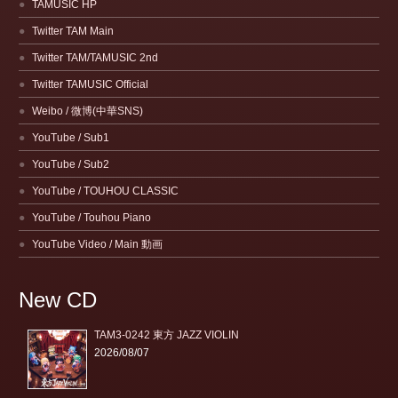
TAMUSIC HP
Twitter TAM Main
Twitter TAM/TAMUSIC 2nd
Twitter TAMUSIC Official
Weibo / 微博(中華SNS)
YouTube / Sub1
YouTube / Sub2
YouTube / TOUHOU CLASSIC
YouTube / Touhou Piano
YouTube Video / Main 動画
New CD
TAM3-0242 東方 JAZZ VIOLIN
2026/08/07