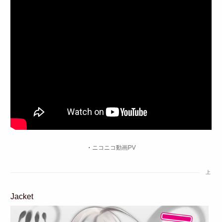
・
ニコニコ動画PV
上
Jacket