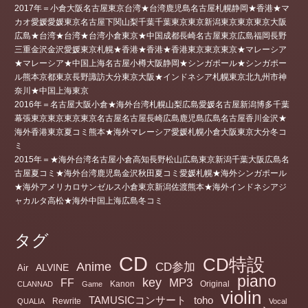
2017年＝小倉大阪名古屋東京台湾★台湾鹿児島名古屋札幌静岡★香港★マ
カオ愛媛愛媛東京名古屋下関山梨千葉千葉東京東京新潟東京東京東京大阪
広島★台湾★台湾★台湾小倉東京★中国成都長崎名古屋東京広島福岡長野
三重金沢金沢愛媛東京札幌★香港★香港★香港東京東京東京★マレーシア
★マレーシア★中国上海名古屋小樽大阪静岡★シンガポール★シンガポー
ル熊本京都東京長野諏訪大分東京大阪★インドネシア札幌東京北九州市神
奈川★中国上海東京
2016年＝名古屋大阪小倉★海外台湾札幌山梨広島愛媛名古屋新潟博多千葉
幕張東京東京東京東京名古屋名古屋長崎広島鹿児島広島名古屋香川金沢★
海外香港東京夏コミ熊本★海外マレーシア愛媛札幌小倉大阪東京大分冬コ
ミ
2015年＝★海外台湾名古屋小倉高知長野松山広島東京新潟千葉大阪広島名
古屋夏コミ★海外台湾鹿児島金沢秋田夏コミ愛媛札幌★海外シンガポール
★海外アメリカロサンゼルス小倉東京新潟佐渡熊本★海外インドネシアジ
ャカルタ高松★海外中国上海広島冬コミ
タグ
CD
CD特設
Anime
CD参加
ALVINE
Air
piano
key
MP3
FF
Kanon
Original
CLANNAD
Game
violin
TAMUSICコンサート
toho
Rewrite
QUALIA
Vocal