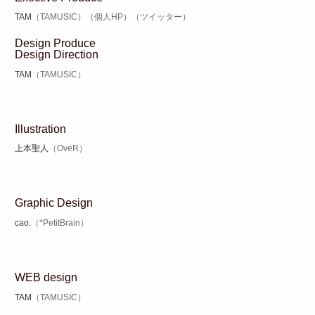
TAM
（TAMUSIC）
（個人HP）
（ツイッター）
Design Produce
Design Direction
TAM
（TAMUSIC）
Illustration
上本聖人
（OveR）
Graphic Design
cao.
（*PetitBrain）
WEB design
TAM
（TAMUSIC）