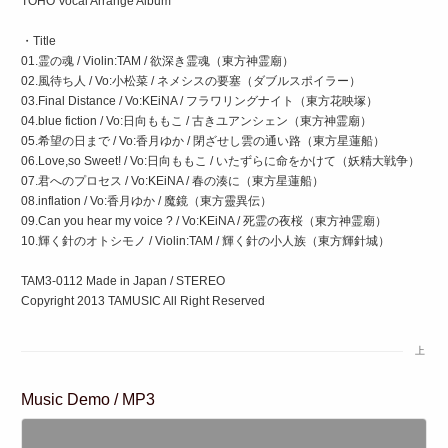
TOHO Vocal Arrange Album
・Title
01.霊の魂 / Violin:TAM / 欲深き霊魂（東方神霊廟）
02.風待ち人 / Vo:小松菜 / ネメシスの要塞（ダブルスポイラー）
03.Final Distance / Vo:KEiNA / フラワリングナイト（東方花映塚）
04.blue fiction / Vo:日向ももこ / 古きユアンシェン（東方神霊廟）
05.希望の日まで / Vo:香月ゆか / 閉ざせし雲の通い路（東方星蓮船）
06.Love,so Sweet! / Vo:日向ももこ / いたずらに命をかけて（妖精大戦争）
07.君へのプロセス / Vo:KEiNA / 春の湊に（東方星蓮船）
08.inflation / Vo:香月ゆか / 魔鏡（東方靈異伝）
09.Can you hear my voice ? / Vo:KEiNA / 死霊の夜桜（東方神霊廟）
10.輝く針のオトシモノ / Violin:TAM / 輝く針の小人族（東方輝針城）
TAM3-0112 Made in Japan / STEREO
Copyright 2013 TAMUSIC All Right Reserved
上
Music Demo / MP3