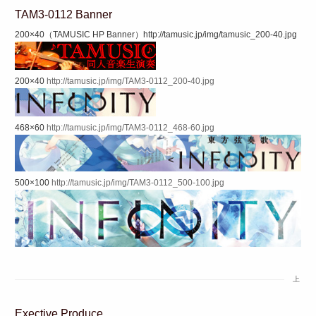
TAM3-0112 Banner
200×40（TAMUSIC HP Banner）http://tamusic.jp/img/tamusic_200-40.jpg
200×40
http://tamusic.jp/img/TAM3-0112_200-40.jpg
468×60
http://tamusic.jp/img/TAM3-0112_468-60.jpg
500×100
http://tamusic.jp/img/TAM3-0112_500-100.jpg
上
Exective Produce