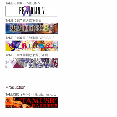
TAM3-0106 FF VIOLIN V
TAM3-0107 東方四重奏８
TAM3-0108 東方弦奏歌-VARIABLE-
TAM3-0109 華麗な東方子守唄
Production
TAMUSIC（ﾀﾑｼｯｸ）
http://tamusic.jp/