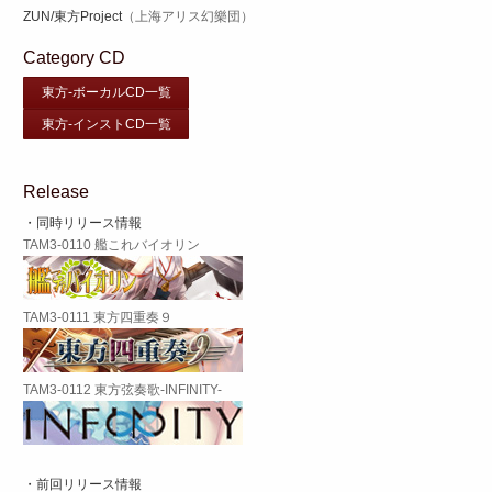
ZUN/東方Project
（上海アリス幻樂団）
Category CD
東方-ボーカルCD一覧
東方-インストCD一覧
Release
・同時リリース情報
TAM3-0110 艦これバイオリン
TAM3-0111 東方四重奏９
TAM3-0112 東方弦奏歌-INFINITY-
・前回リリース情報