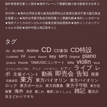
海外香港東京夏コミ熊本★海外マレーシア愛媛札幌小倉大阪東京大分冬コ
ミ
2015年＝★海外台湾名古屋小倉高知長野松山広島東京新潟千葉大阪広島名
古屋夏コミ★海外台湾鹿児島金沢秋田夏コミ愛媛札幌★海外シンガポール
★海外アメリカロサンゼルス小倉東京新潟佐渡熊本★海外インドネシアジ
ャカルタ高松★海外中国上海広島冬コミ
タグ
CD
CD特設
Anime
CD参加
ALVINE
Air
piano
key
MP3
FF
Kanon
Original
CLANNAD
Game
violin
TAMUSICコンサート
toho
Rewrite
QUALIA
Vocal
ライブ
レ
ピアノ
アニメ
バイオリン
ひぐらしのなく頃に
即売会
告知
動画
ポ
主催イベント
商業
東方
東方バイオリン
東方バイオリン
弦奏楽団
ロック
東方子守唄
東方ボーカル
東方四重奏
東方弦
雑記
海外
魔法少
奏響
美里
艦これ
艦隊これくしょん
女まどか☆マギカ