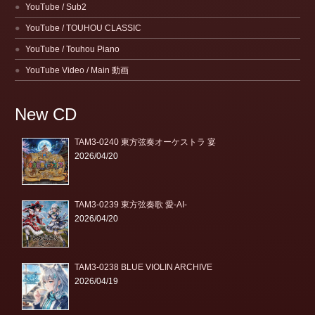
YouTube / Sub2
YouTube / TOUHOU CLASSIC
YouTube / Touhou Piano
YouTube Video / Main 動画
New CD
TAM3-0240 東方弦奏オーケストラ 宴
2026/04/20
TAM3-0239 東方弦奏歌 愛-AI-
2026/04/20
TAM3-0238 BLUE VIOLIN ARCHIVE
2026/04/19