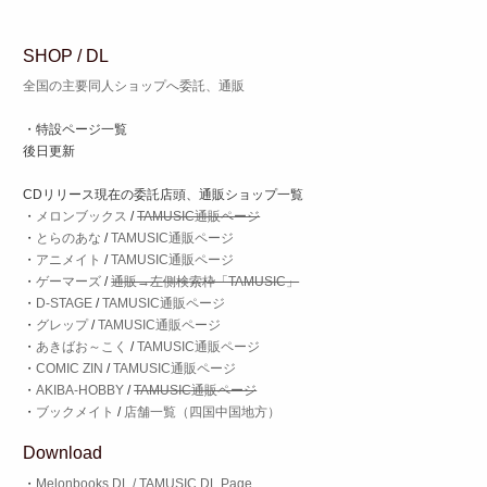
SHOP / DL
全国の主要同人ショップへ委託、通販
・特設ページ一覧
後日更新
CDリリース現在の委託店頭、通販ショップ一覧
・
メロンブックス
/
TAMUSIC通販ページ
・
とらのあな
/
TAMUSIC通販ページ
・
アニメイト
/
TAMUSIC通販ページ
・
ゲーマーズ
/
通販→左側検索枠「TAMUSIC」
・
D-STAGE
/
TAMUSIC通販ページ
・
グレップ
/
TAMUSIC通販ページ
・
あきばお～こく
/
TAMUSIC通販ページ
・
COMIC ZIN
/
TAMUSIC通販ページ
・
AKIBA-HOBBY
/
TAMUSIC通販ページ
・
ブックメイト
/
店舗一覧（四国中国地方）
Download
・
Melonbooks DL / TAMUSIC DL Page