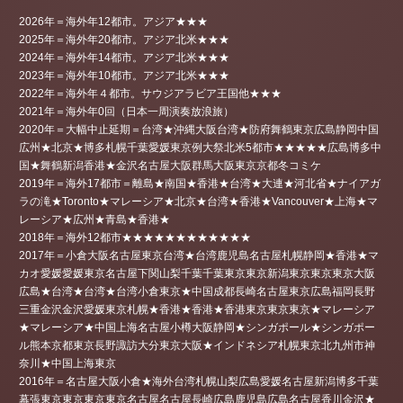
2026年＝海外年12都市。アジア★★★
2025年＝海外年20都市。アジア北米★★★
2024年＝海外年14都市。アジア北米★★★
2023年＝海外年10都市。アジア北米★★★
2022年＝海外年４都市。サウジアラビア王国他★★★
2021年＝海外年0回（日本一周演奏放浪旅）
2020年＝大幅中止延期＝台湾★沖縄大阪台湾★防府舞鶴東京広島静岡中国
広州★北京★博多札幌千葉愛媛東京例大祭北米5都市★★★★★広島博多中
国★舞鶴新潟香港★金沢名古屋大阪群馬大阪東京京都冬コミケ
2019年＝海外17都市＝離島★南国★香港★台湾★大連★河北省★ナイアガ
ラの滝★Toronto★マレーシア★北京★台湾★香港★Vancouver★上海★マ
レーシア★広州★青島★香港★
2018年＝海外12都市★★★★★★★★★★★★
2017年＝小倉大阪名古屋東京台湾★台湾鹿児島名古屋札幌静岡★香港★マ
カオ愛媛愛媛東京名古屋下関山梨千葉千葉東京東京新潟東京東京東京大阪
広島★台湾★台湾★台湾小倉東京★中国成都長崎名古屋東京広島福岡長野
三重金沢金沢愛媛東京札幌★香港★香港★香港東京東京東京★マレーシア
★マレーシア★中国上海名古屋小樽大阪静岡★シンガポール★シンガポー
ル熊本京都東京長野諏訪大分東京大阪★インドネシア札幌東京北九州市神
奈川★中国上海東京
2016年＝名古屋大阪小倉★海外台湾札幌山梨広島愛媛名古屋新潟博多千葉
幕張東京東京東京東京名古屋名古屋長崎広島鹿児島広島名古屋香川金沢★