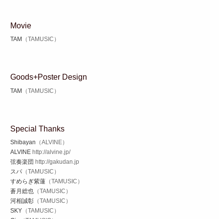
Movie
TAM
（TAMUSIC）
Goods+Poster Design
TAM
（TAMUSIC）
Special Thanks
Shibayan
（ALVINE）
ALVINE
http://alvine.jp/
弦奏楽団
http://gakudan.jp
スパ
（TAMUSIC）
すめらぎ紫蓮
（TAMUSIC）
蒼月総也
（TAMUSIC）
河相誠彰
（TAMUSIC）
SKY
（TAMUSIC）