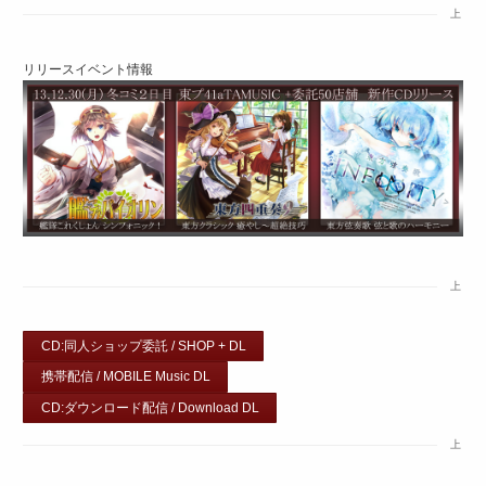
上
リリースイベント情報
上
CD:同人ショップ委託 / SHOP + DL
携帯配信 / MOBILE Music DL
CD:ダウンロード配信 / Download DL
上