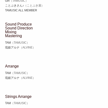
Gin
（TAMUSIC）
ことぶきさん♪
（ことぶき屋）
TAMUSIC ALL MEMBER
Sound Produce
Sound Direction
Mixing
Mastering
TAM
（TAMUSIC）
琉姫アルナ
（ALVINE）
Arrange
TAM
（TAMUSIC）
琉姫アルナ
（ALVINE）
Strings Arrange
TAM
（TAMUSIC）