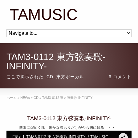
TAMUSIC
TAM3-0112 東方弦奏歌-
INFINITY-
ここで掲示された:
CD
,
東方ボーカル
6 コメント
ホーム
»
NEWs
»
CD
»
TAM3-0112 東方弦奏歌-INFINITY-
TAM3-0112 東方弦奏歌-INFINITY-
無限に煌めく魂 確かな温もりだけが今も胸に残る・・・