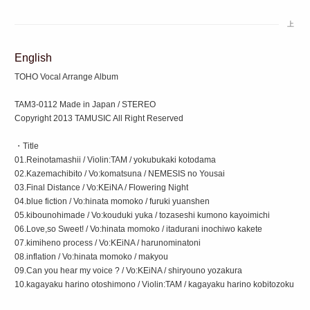
上
English
TOHO Vocal Arrange Album
TAM3-0112 Made in Japan / STEREO
Copyright 2013 TAMUSIC All Right Reserved
・Title
01.Reinotamashii / Violin:TAM / yokubukaki kotodama
02.Kazemachibito / Vo:komatsuna / NEMESIS no Yousai
03.Final Distance / Vo:KEiNA / Flowering Night
04.blue fiction / Vo:hinata momoko / furuki yuanshen
05.kibounohimade / Vo:kouduki yuka / tozaseshi kumono kayoimichi
06.Love,so Sweet! / Vo:hinata momoko / itadurani inochiwo kakete
07.kimiheno process / Vo:KEiNA / harunominatoni
08.inflation / Vo:hinata momoko / makyou
09.Can you hear my voice ? / Vo:KEiNA / shiryouno yozakura
10.kagayaku harino otoshimono / Violin:TAM / kagayaku harino kobitozoku