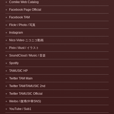
Comike Web Catalog
Facebook Page Official
Facebook TAM
Flickr / Photo / 写真
Instagram
Nico Video ニコニコ動画
Pixiv / illust / イラスト
SoundCloud / Music / 音楽
Spotify
TAMUSIC HP
Twitter TAM Main
Twitter TAM/TAMUSIC 2nd
Twitter TAMUSIC Official
Weibo / 微博(中華SNS)
YouTube / Sub1