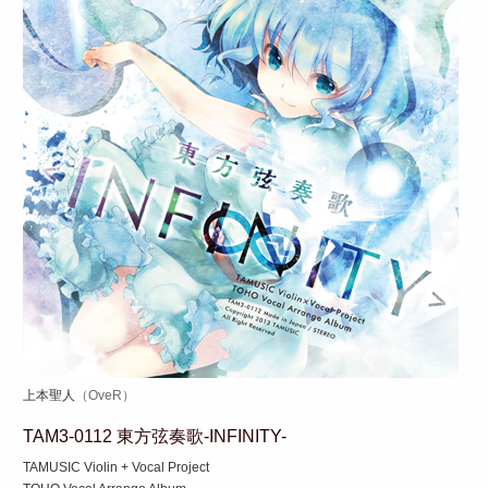
上本聖人
（OveR）
TAM3-0112 東方弦奏歌-INFINITY-
TAMUSIC Violin + Vocal Project