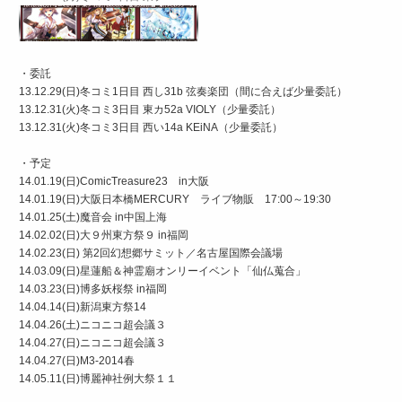
・委託
13.12.29(日)冬コミ1日目 西し31b 弦奏楽団（間に合えば少量委託）
13.12.31(火)冬コミ3日目 東カ52a VIOLY（少量委託）
13.12.31(火)冬コミ3日目 西い14a KEiNA（少量委託）
・予定
14.01.19(日)ComicTreasure23 in大阪
14.01.19(日)大阪日本橋MERCURY ライブ物販 17:00～19:30
14.01.25(土)魔音会 in中国上海
14.02.02(日)大９州東方祭９ in福岡
14.02.23(日) 第2回幻想郷サミット／名古屋国際会議場
14.03.09(日)星蓮船＆神霊廟オンリーイベント「仙仏蒐合」
14.03.23(日)博多妖桜祭 in福岡
14.04.14(日)新潟東方祭14
14.04.26(土)ニコニコ超会議３
14.04.27(日)ニコニコ超会議３
14.04.27(日)M3-2014春
14.05.11(日)博麗神社例大祭１１