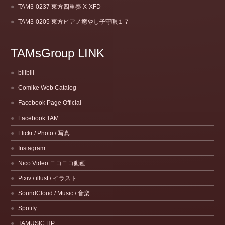
TAM3-0237 東方四重奏 X-XFD-
TAM3-0205 東方ピアノ癒やし子守唄１７
TAMsGroup LINK
bilibili
Comike Web Catalog
Facebook Page Official
Facebook TAM
Flickr / Photo / 写真
Instagram
Nico Video ニコニコ動画
Pixiv / illust / イラスト
SoundCloud / Music / 音楽
Spotify
TAMUSIC HP