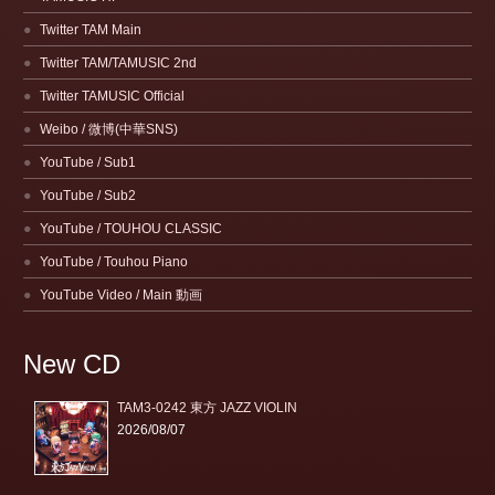
Twitter TAM Main
Twitter TAM/TAMUSIC 2nd
Twitter TAMUSIC Official
Weibo / 微博(中華SNS)
YouTube / Sub1
YouTube / Sub2
YouTube / TOUHOU CLASSIC
YouTube / Touhou Piano
YouTube Video / Main 動画
New CD
TAM3-0242 東方 JAZZ VIOLIN
2026/08/07