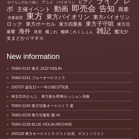
ライブ
レ
ピアノ
アニメ
バイオリン
ひぐらしのなく頃に
即売会
告知
動画
ポ
主催イベント
商業
東方
東方バイオリン
東方バイオリン
弦奏楽団
ロック
東方子守唄
東方ボーカル
東方四重奏
東方弦
雑記
海外
魔法少
奏響
美里
艦これ
艦隊これくしょん
女まどか☆マギカ
New information
TAM3-0242 東方 JAZZ VIOLIN
TAM3-0241 ブルーオーケストラ
260707 誕生日 + 一年のBEST写真
神主ZUNさんと、東方曲を即興セッション演奏
TAM3-0240 東方弦奏オーケストラ 宴
TAM3-0239 東方弦奏歌 愛-AI-
TAM3-0238 BLUE VIOLIN ARCHIVE
260328 東方オーケストラ ゲスト出演、ゲストソリスト