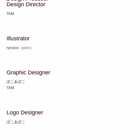
Design Director
TAM
Illustrator
ryosios
（pixiv）
Graphic Designer
ぽこあぽこ
TAM
Logo Designer
ぽこあぽこ