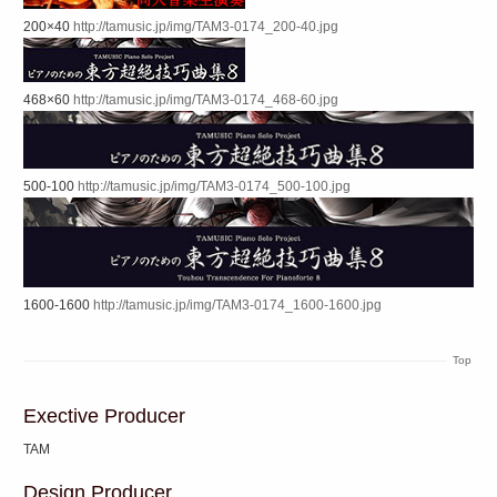
200×40
http://tamusic.jp/img/TAM3-0174_200-40.jpg
468×60
http://tamusic.jp/img/TAM3-0174_468-60.jpg
500-100
http://tamusic.jp/img/TAM3-0174_500-100.jpg
1600-1600
http://tamusic.jp/img/TAM3-0174_1600-1600.jpg
Top
Exective Producer
TAM
Design Producer