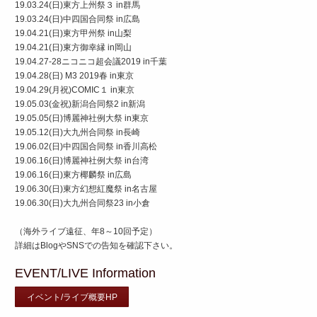
19.03.24(日)東方上州祭３ in群馬
19.03.24(日)中四国合同祭 in広島
19.04.21(日)東方甲州祭 in山梨
19.04.21(日)東方御幸縁 in岡山
19.04.27-28ニコニコ超会議2019 in千葉
19.04.28(日) M3 2019春 in東京
19.04.29(月祝)COMIC１ in東京
19.05.03(金祝)新潟合同祭2 in新潟
19.05.05(日)博麗神社例大祭 in東京
19.05.12(日)大九州合同祭 in長崎
19.06.02(日)中四国合同祭 in香川高松
19.06.16(日)博麗神社例大祭 in台湾
19.06.16(日)東方椰麟祭 in広島
19.06.30(日)東方幻想紅魔祭 in名古屋
19.06.30(日)大九州合同祭23 in小倉
（海外ライブ遠征、年8～10回予定）
詳細はBlogやSNSでの告知を確認下さい。
EVENT/LIVE Information
イベント/ライブ概要HP