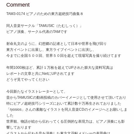
Comment
TAM3-0174 ピアノのための東方超絶技巧曲集８
同人音楽サークル「TAMUSIC（たむしっく）」
ピアノ演奏、サークル代表のTAMです
射命丸文のように、幻想郷の記者として日本や世界を飛び回り
東方イベントに出展し、東方ライブイベントに出演し、
今までに全国５００回、世界５０回を超えて現場写真を撮り続けてます
年間1000枚ほど、累計１万枚を超えてUPされた膨大な資料写真は
レポートの文章と共にNetにUPされてます
どうぞ見てやってください
今回新たなイラストレーターとして、
昔からTAMUSICの動画投稿のカバーイメージとして使用させて頂いており
特にピアノ超絶技巧シリーズにおいて累計数十万再生されておりました
「ryosios」さんの素敵なイラストを同人音楽CDのイメージへとお願いしま
した
世界観、物語が絵から伝わってくる圧倒的な表現力は、ピアノ演奏にも影
響しております
イラストから伝わる音を演奏した東方文花帖メドレーの表題曲は