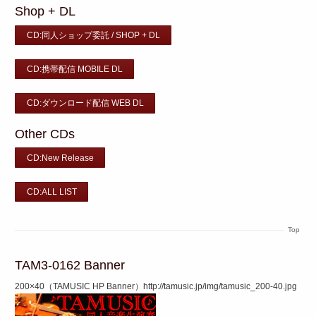
Shop + DL
CD:同人ショップ委託 / SHOP + DL
CD:携帯配信 MOBILE DL
CD:ダウンロード配信 WEB DL
Other CDs
CD:New Release
CD:ALL LIST
Top
TAM3-0162 Banner
200×40（TAMUSIC HP Banner）http://tamusic.jp/img/tamusic_200-40.jpg