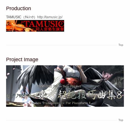
Production
TAMUSIC（ﾀﾑｼｯｸ）
http://tamusic.jp/
Top
Project Image
Top