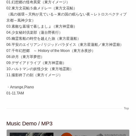
01.幻想郷の怪奇異変（東方イメージ）
02.東方文花帖５曲メドレー（東方文花帖）
（風の循環～天狗が見ている～東の国の眠らない夜～レトロスペクティブ
京都～風神少女）
03.素敵な墓場で暮しましょ（東方神霊廟）
04.少女秘封倶楽部（蓮台野夜行）
05.幽霊客船の時空を越えた旅（東方星蓮船）
06.平安のエイリアン / リジッドパラダイス（東方星蓮船／東方神霊廟）
07.千年幻想郷 ～ History of the Moon（東方永夜抄）
08.砕月（東方萃夢想）
09.デザイアドライブ（東方神霊廟）
10.ハルトマンの妖怪少女（東方地霊殿）
11.撮影終了の刻（東方イメージ）
・Arrange,Piano
01-11.TAM
Top
Music Demo / MP3