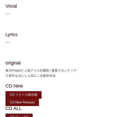
Vocal
—-
Lyrics
—-
original
東方Project / 上海アリス幻樂団 / 黄昏フロンティア
※原作を元にした同人二次創作作品
CD New
CD リリース新作順
CD:New Release
CD ALL