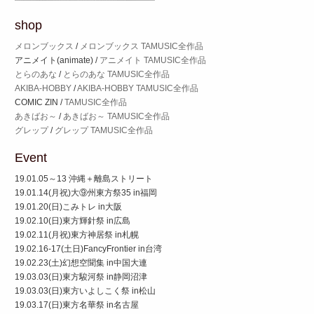
shop
メロンブックス
/
メロンブックス TAMUSIC全作品
アニメイト(animate) /
アニメイト TAMUSIC全作品
とらのあな
/
とらのあな TAMUSIC全作品
AKIBA-HOBBY
/
AKIBA-HOBBY TAMUSIC全作品
COMIC ZIN /
TAMUSIC全作品
あきばお～
/
あきばお～ TAMUSIC全作品
グレップ
/
グレップ TAMUSIC全作品
Event
19.01.05～13 沖縄＋離島ストリート
19.01.14(月祝)大⑨州東方祭35 in福岡
19.01.20(日)こみトレ in大阪
19.02.10(日)東方輝針祭 in広島
19.02.11(月祝)東方神居祭 in札幌
19.02.16-17(土日)FancyFrontier in台湾
19.02.23(土)幻想空聞集 in中国大連
19.03.03(日)東方駿河祭 in静岡沼津
19.03.03(日)東方いよしこく祭 in松山
19.03.17(日)東方名華祭 in名古屋