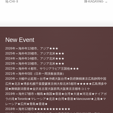
地-CHI- II
輝-KAGAYAKI-
→
New Event
2026年＝海外年12都市。アジア★★★
2025年＝海外年20都市。アジア北米★★★
2024年＝海外年14都市。アジア北米★★★
2023年＝海外年10都市。アジア北米★★★
2022年＝海外年４都市。サウジアラビア王国他★★★
2021年＝海外年0回（日本一周演奏放浪旅）
2020年＝大幅中止延期＝台湾★沖縄大阪台湾★防府舞鶴東京広島静岡中国
広州★北京★博多札幌千葉愛媛東京例大祭北米5都市★★★★★広島博多中
国★舞鶴新潟香港★金沢名古屋大阪群馬大阪東京京都冬コミケ
2019年＝海外17都市＝離島★南国★香港★台湾★大連★河北省★ナイアガ
ラの滝★Toronto★マレーシア★北京★台湾★香港★Vancouver★上海★マ
レーシア★広州★青島★香港★
2018年＝海外12都市★★★★★★★★★★★★