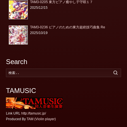
TAM3-0205 東方ピアノ癒やし子守唄１７
2025/12/15
TAM3-0236 ピアノのための東方超絶技巧曲集 Re
2025/10/19
Search
検
索
す
る
TAMUSIC
Link URL
http://tamusic.jp/
Produced By
TAM (Violin player)