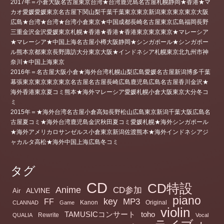
2017年＝小倉大阪名古屋東京台湾★台湾鹿児島名古屋札幌静岡★香港★マ
カオ愛媛愛媛東京名古屋下関山梨千葉千葉東京東京新潟東京東京東京大阪
広島★台湾★台湾★台湾小倉東京★中国成都長崎名古屋東京広島福岡長野
三重金沢金沢愛媛東京札幌★香港★香港★香港東京東京東京★マレーシア
★マレーシア★中国上海名古屋小樽大阪静岡★シンガポール★シンガポー
ル熊本京都東京長野諏訪大分東京大阪★インドネシア札幌東京北九州市神
奈川★中国上海東京
2016年＝名古屋大阪小倉★海外台湾札幌山梨広島愛媛名古屋新潟博多千葉
幕張東京東京東京東京名古屋名古屋長崎広島鹿児島広島名古屋香川金沢★
海外香港東京夏コミ熊本★海外マレーシア愛媛札幌小倉大阪東京大分冬コ
ミ
2015年＝★海外台湾名古屋小倉高知長野松山広島東京新潟千葉大阪広島名
古屋夏コミ★海外台湾鹿児島金沢秋田夏コミ愛媛札幌★海外シンガポール
★海外アメリカロサンゼルス小倉東京新潟佐渡熊本★海外インドネシアジ
ャカルタ高松★海外中国上海広島冬コミ
タグ
CD
CD特設
Anime
CD参加
ALVINE
Air
piano
key
MP3
FF
Kanon
Original
CLANNAD
Game
violin
TAMUSICコンサート
toho
Rewrite
QUALIA
Vocal